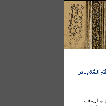
ْهِ السَّلام ـ دَر
ّ بن أَبی‌طالِب ـ