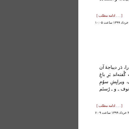
[ . . . ادامه مطلب ]
را، دَر دیباجۀ آن
ته‏‌اند بَرِ باغِ
، ویرایِشِ سوُمِ
مانوف ـ و ـ رُستَم
[ . . . ادامه مطلب ]