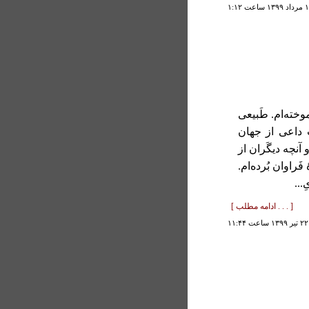
آموخته‌ام. طَبیعی
ِ داعی از جهان
و آنچه دیگَران از
 فَراوان بُرده‌ام.
ِ...
[ . . . ادامه مطلب ]
۱