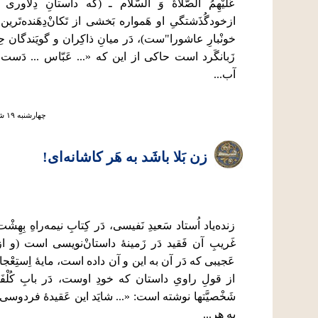
عَلَيْهِمُ الصَّلاةُ وَ السَّلام ـ (که داستانِ دِلاور
ازخودگُذَشتگیِ او هَمواره بَخشی از تَکانْ‌دِهَنده‌تَرین 
خونْبارِ عاشورا"ست)، دَر میانِ ذاكِران و گويَندگان حِ
زَبانگَرد است حاکی از این كه «... عَبّاس ... دَست ف
آب...
چهارشنبه ۱۹ شهريور ۱۳۹۹ ساعت ۱۲:۰۴
زن بَلا باشَد به هَر کاشانه‌ای!
زنده‌یاد اُستاد سَعیدِ نَفیسی، دَر کِتابِ نیمه‌راهِ بِهِشْ
غَریبِ آن فَقید دَر زَمینۀ داستانْ‌نویسی است (و از ح
عَجیبی که دَر آن به این و آن داده است، مایۀ اِستِعْجاب
از قولِ راویِ داستان که خودِ اوست، دَر بابِ کُلْف
شَخْصیَّتها نوشته است: «... شایَد این عَقیدۀ فردوسی 
به هر...