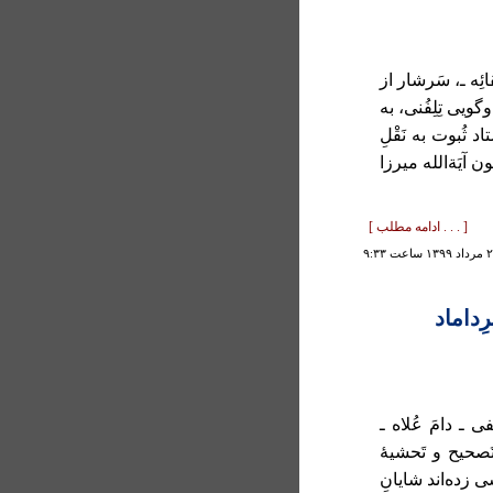
 بَقائِه ـ، سَرشار از
وگویی تِلِفُنی، به
د ثُبوت به نَقْلِ
ون آیَةالله میرزا
[ . . . ادامه مطلب ]
ِداماد
ی ـ دامَ عُلاه ـ
تَصحیح و تَحشیۀ
 زده‌اند شایانِ