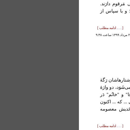
 مَرقوم دارَند.
؛ و با سپاس از
[ . . . ادامه مطلب ]
ر نوشتارهاشان رَگۀ
ی‌شَوَد، دو واژۀ
 و "خانُم" دَر
 ... که ... اکنون
خَدیش معصومه
[ . . . ادامه مطلب ]