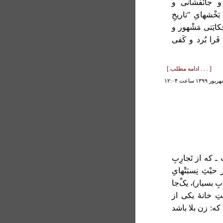
ی و جانْفَشانی و
بَخْشهایِ "تاریخِ
کایَتی مَشْهور و
َرا بُرد و كَفى
[ . . . ادامه مطلب ]
ت ـ که از تَجارِبِ
یْثِ نِسبَتْهایِ
ِ بسیار)، یکْ‌جا
َتِ خانۀ یکی از
که: زن بلا باشد