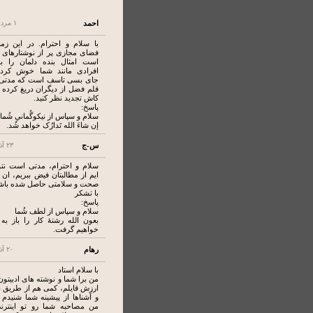
احمد
۱ مرداد ۱۴۰۰
با سلام و احترام. در این زما
فضای مجازی پر از نوشتارهای ب
است امثال بنده دلمان را ب
افرادی مانند شما خوش کرده
جای بسی تاسف است که مدتی
قلم فضل از دیگران دریغ کرده ا
کاش تجدید نظر کنید.
پاسخ:
سلام و سپاس از نیکوگُمانیِ شُما
إِن شاءَ الله تَدارُک خواهد شُد.
س-ج
۲۳ آذر ۱۳۹۹
سلام و احترام، مدتی است نتو
ایم از مطالبتان فیض ببریم، ان 
صحت و سلامتی حاصل شده باش
با تشکر
پاسخ:
سلام و سپاس از لطف شُما
بعون الله رشتۀ کار را باز ب
خواهیم گرفت.
رهام
۲۰ آذر ۱۳۹۹
با سلام استاد
من برا شما و نوشته های ادبیتون
ارزش قایلم، کمی هم از طریق
و آشناها از پیشینه شما شنیدم ،
من مصاحبه شما رو تو اینتر