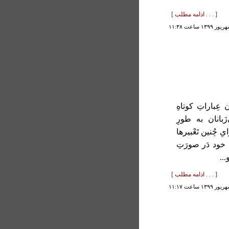
[ . . . ادامه مطلب ]
ن عِباراتِ کوتاهِ
َبانان به طورِ
یِ چُنین تَعْبیرها
نیِ خود دَر صورَتِ
...
[ . . . ادامه مطلب ]