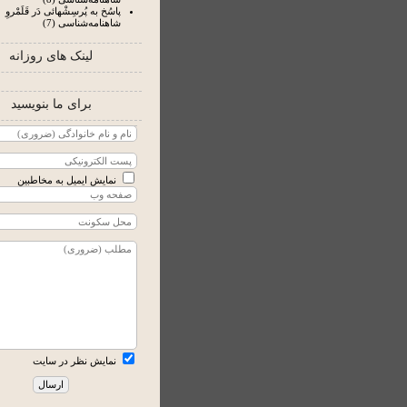
پاسُخ به پُرسِشْهائی دَر قَلَمْروِ
شاهنامه‌شناسی (7)
لینک های روزانه
برای ما بنویسید
نمایش ایمیل به مخاطبین
نمایش نظر در سایت