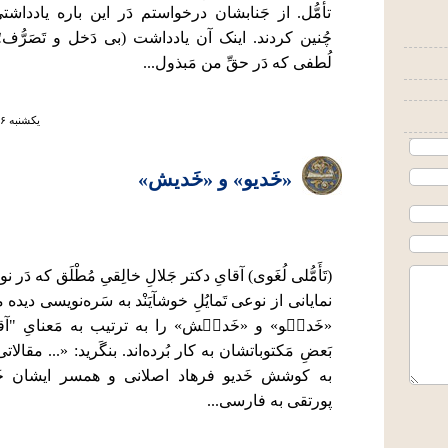
تأمُّل. از جَنابشان درخواستم دَر این باره یادداشتی
چُنین کردند. اینک آن یادداشت (بی دَخل و تَصَرُّف
لُطفی که دَر حقِّ من مَبذول...
يكشنبه ۲۶ مرداد ۱۳۹۹ ساعت ۹:۳۸
«خَدیو» و «خَدیش»
(تَأَمُّلی لُغَوی) آقایِ دکتر جَلالِ خالِقیِ مُطْلَق که دَ
نمایانی از نوعی تَمایُلِ خوشآیَنْد به سَره‌نویسی دیده م
«خَدیٖو» و «خَدیٖش» را به ترتیب به مَعنایِ "آقا"
بَعضِ مَکتوباتشان به کار بُرده‌اند. بنگَرید: «... مقالاتی
به کوشش خَدیو فرهاد اصلانی و همسر ایشان 
پورتقی به فارسی...