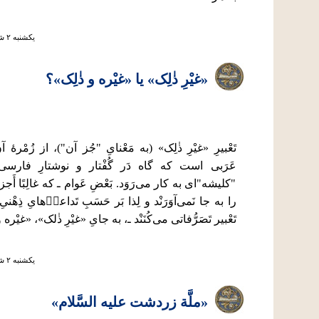
يكشنبه ۲ شهريور ۱۳۹۹ ساعت ۱۱:۳۸
«غیْرِ ذٰلِک» یا «غیْره و ذٰلِک»؟
تَعْبیرِ «غیْرِ ذٰلِک» (به مَعْنایِ "جُز آن")، از زُمْرۀ آ
عَرَبی است که گاه دَر گُفْتار و نوشتارِ فارسی‌ز
"کلیشه"ای به کار می‌رَوَد. بَعْضِ عَوام ـ که غالِبًا أَجزا
را به جا نَمی‌آوَرَنْد و لِذا بَر حَسَبِ تَداعیٖ‌هایِ ذِهْ
تَعْبیر تَصَرُّفاتی می‌کُنَنْد ـ، به جایِ «غیْرِ ذٰلک»، «غیْره و
يكشنبه ۲ شهريور ۱۳۹۹ ساعت ۱۱:۱۷
«ملَّة زردشت علیه السَّلام»