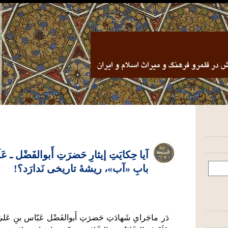
آیا حِکایَتِ إیثارِ حَضرَتِ أَبوالفَضْل ـ عَلَی
بابِ «آب»، ریشۀ تاریخی نَدارَد؟!
دَر ماجَراىِ شَهادَتِ حَضرَتِ أَبوالفَضْل عَبّاس بنِ عَلی