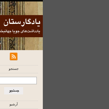
جستجو
آرشیو