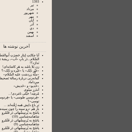
1393
تير
مرداد
شهريور
مهر
آبان
آذر
دي
بهمن
اسفند
آخرین نوشته ها
آیا حِکایَتِ إیثارِ حَضرَتِ أَبوالفَضْل
السَّلام ـ دَر بابِ «آب»، ریشۀ 
نَدارَد؟!
زن بَلا باشَد به هَر کاشانه‌ای!
«غیْرِ ذٰلِک» یا «غیْره و ذٰلِک»؟
«ملَّة زردشت علیه السَّلام»
گمانه‌زنی دربارۀ رسالۀ تَصحیفا
میرِداماد
«خَدیو» و «خَدیش»
اَندَرزِ مینُوی
مُرشِد! خیْلی نامَردی!...
«فِردوسیِ طوسی» یا «فِردوس
توسی»؟
بَرِ باغِ دانِش هَمه رُفْته‌‏اند ...
باز هَم «رو سینه را چون سینه‌ها
پاسُخ به پُرسِشْهائی دَر قَلَمْروِ
شاهنامه‌شناسی (10)
پاسُخ به پُرسِشْهائی دَر قَلَمْروِ
شاهنامه‌شناسی (9)
پاسُخ به پُرسِشْهائی دَر قَلَمْروِ
شاهنامه‌شناسی (8)