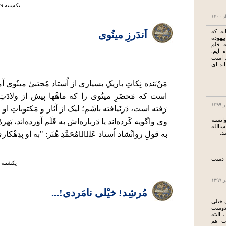
يكشنبه ۱۹ مرداد ۱۳۹۹ ساعت ۱:۱۲
نه که
اَندَرزِ مینُوی
یهوده
ه قلم
 ایم.
 است
ید ای
مَنْ‌بَنده نِکاتِ باریکِ بسیاری از اُستاد مُجتبیٰ مینُوی 
است که مَحضَرِ مینُوی را که ماهْها پیش از ولادَت
رَفته است، دَرنَیافته باشَم؛ لیک از آثار و مَکتوباتِ او 
انسته
وی واگویه کَرده‌اند یا دَرباره‌اش به قَلَم آوَرده‌اند، بَهرۀ
شاالله
د.
به قولِ روانْشاد اُستاد عَلیٖ‌مُحَمَّدِ هُنَر: "به او بِدِهْکاری
ه دست
يكشنبه ۲۲ تير ۱۳۹۹ ساعت ۱:۴۴
مُرشِد! خیْلی نامَردی!...
 خیلی
 دوست
 البته
نت هم