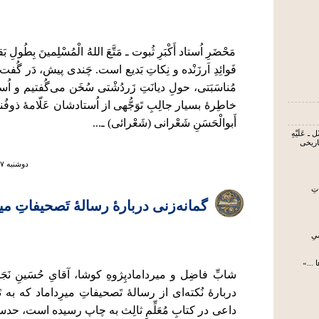
مَحْضَرِ اُستاد أَکْبَرِ ثُبوت ـ مَتَّعَ اللهُ الْمُسْلِمینَ بِطُولِ
فَوائِدِ اَرزَنْده و نِکاتِ بَدیع است. چَندی پیش، دَر گُفت‌
مُناسَبَتی، حولِ دیانَتِ زَردُشْتی سُخَن می‌گُفتیم و اُستا
خاطِرۀ بسیار جالِبِ تَوَجُّهی از اُستادشان عَلّامۀ ذوفُن
أَبوالْحَسَنِ شَعْرانی (شَعْرائی) ـ...
 ـ عَلَیْهِ
تاریخی
دوشنبه ۲۷ مرداد ۱۳۹۹ ساعت ۹:۳۳
تِ
گمانه‌زنی دربارۀ رسالۀ تَصحیفاتِ میر
یِ
 ...»
شابِّ فاضِل و میردامادپِژوهِ کوشا، آقایِ حُسَینِ نَجَف
دربارۀ نُکته‌ای از رسالۀ تَصحیفاتِ میرِداماد که به 
داعی در کتابِ مُعَلِّمِ ثالِث به چاپ رسیده است، حدسی