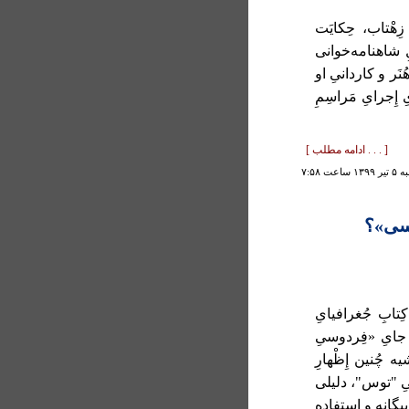
زِهْتاب، حِکایَت
الِ شاهنامه‌خوانی
ُنَر و کاردانیِ او
ِ إِجرایِ مَراسِمِ
[ . . . ادامه مطلب ]
ساعت ۷:۵۸
وسی»؟
کِتابِ جُغرافیایِ
جایِ «فِردوسیِ
چُنین إِظْهارِ
یخیِ "توس"، دلیلی
بیگانه و استفاده