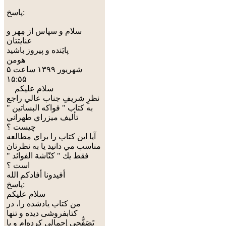
پاسخ:
سلام و سپاس از مِهر و
عنایتتان
پایَنده و پیروز باشید
هومن
۵ شهريور ۱۳۹۹ ساعت
۱۵:۵۵
سلام عليكم
نظرِ شريفِ جناب عالي راجع
به كتاب " فواكه البساتين "
تأليف ميزراي طهراني
چيست ؟
آيا اين كتاب را براي مطالعه
مناسب مي دانيد يا به نظرتان
فقط يك " كنّاشة الفوائد "
است ؟
أفيدونا أفادكم الله
پاسخ:
سلام علیکم
من کتاب یادشده را، در
کتابفروشی دیده و تنها
تَصَفُّحی إِجمالی کرده‌ام و با