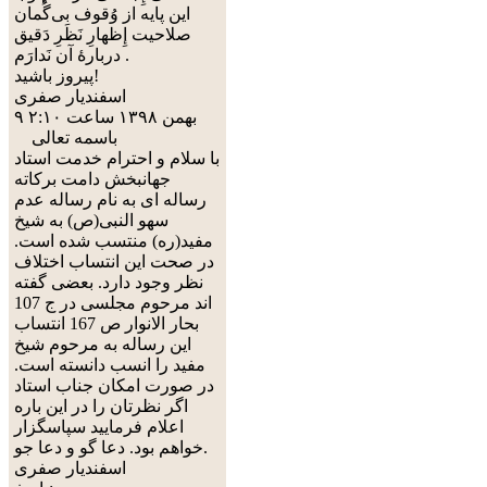
این پایه از وُقوف بی‌گُمان
صلاحیت إِظهارِ نَظَرِ دَقیق
دربارۀ آن نَدارَم .
پیروز باشید!
اسفندیار صفری
۹ بهمن ۱۳۹۸ ساعت ۲:۱۰
باسمه تعالی
با سلام و احترام خدمت استاد
جهانبخش دامت برکاته
رساله ای به نام رساله عدم
سهو النبی(ص) به شیخ
مفید(ره) منتسب شده است.
در صحت این انتساب اختلاف
نظر وجود دارد. بعضی گفته
اند مرحوم مجلسی در ج 107
بحار الانوار ص 167 انتساب
این رساله به مرحوم شیخ
مفید را انسب دانسته است.
در صورت امکان جناب استاد
اگر نظرتان را در این باره
اعلام فرمایید سپاسگزار
خواهم بود. دعا گو و دعا جو.
اسفندیار صفری