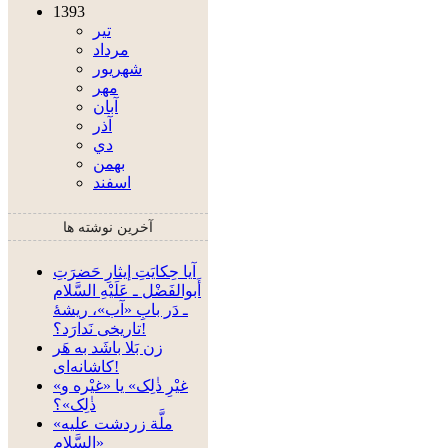
1393
تير
مرداد
شهريور
مهر
آبان
آذر
دي
بهمن
اسفند
آخرین نوشته ها
آیا حِکایَتِ إیثارِ حَضرَتِ
أَبوالفَضْل ـ عَلَیْهِ السَّلام
ـ دَر بابِ «آب»، ریشۀ
تاریخی نَدارَد؟!
زن بَلا باشَد به هَر
کاشانه‌ای!
«غیْرِ ذٰلِک» یا «غیْره و
ذٰلِک»؟
«ملَّة زردشت علیه
السَّلام»