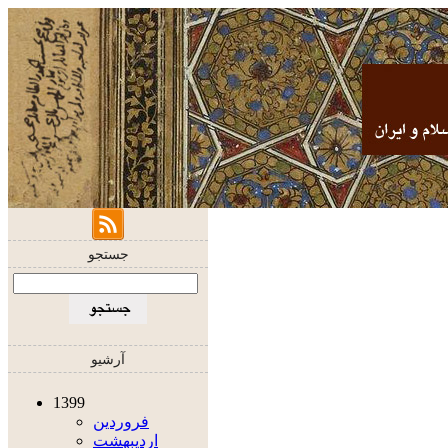
جستجو
آرشیو
1399
فروردين
ارديبهشت