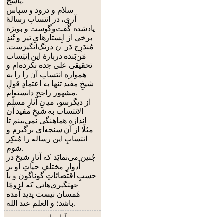
پاسخ:
سلام و درود و سپاس
آری، در انتسابِ رسالۀ
یادشده گُفت‌وگوست و بویژه
برخی از ایستارهایِ تیز و تُندِ
مُندَرِج دَر آن درنگ‌انگیزست.
مَن‌بَنده دربارۀ این اِنتِساب
تحقیقی علی حِده نکرده‌ام و
همواره انتسابِ آن را را به
شیخِ مفید تنها به اعتمادِ قولِ
مشهور راجح دانسته‌ام.
از دیگرسو، میانِ آثارِ مسلّم
الانتساب به شیخِ مفید آن
اندازه هماهنگی نمی‌بینم تا
مثلًا از آن سنجه‌ای برگیرم و
انتسابِ این رساله را مُنکِر
شوم.
چُنین می‌نمایَد که آثارِ شیخ در
أَدوارِ مختلفِ حیاتِ او بر
حسبِ اقتضائاتِ گوناگون و با
جهتگیری‌هائی که لزومًا
هَمسان نیست پدید آمده
باشد؛ و العلم عند الله.