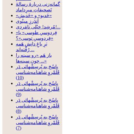
گمانه‌زنی دربارۀ رسالۀ
تَصحیفاتِ میرِداماد
«خَدیو» و «خَدیش»
اَندَرزِ مینُوی
مُرشِد! خیْلی نامَردی!...
«فِردوسیِ طوسی» یا
«فِردوسیِ توسی»؟
بَرِ باغِ دانِش هَمه
رُفْته‌‏اند ...
باز هَم «رو سینه را
چون سینه‌ها ...»
پاسُخ به پُرسِشْهائی دَر
قَلَمْروِ شاهنامه‌شناسی
(10)
پاسُخ به پُرسِشْهائی دَر
قَلَمْروِ شاهنامه‌شناسی
(9)
پاسُخ به پُرسِشْهائی دَر
قَلَمْروِ شاهنامه‌شناسی
(8)
پاسُخ به پُرسِشْهائی دَر
قَلَمْروِ شاهنامه‌شناسی
(7)