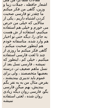
اشعار حافظه ، جملات زیبا و
وزین، گاهی من فکر میکنم
ما چقدر تو فارسی صحبت
کردن اشتباه داریم ، یکی از
مثالایی که خیلی من حرص
می خورم و خیلی هم استفاده
میکنیم، استفاده از ش هست
به جای را، دیگه حتی تو اخبار
هم وارد شده. متاسفانه خودم
هم اینطور صحبت میکنم ،
گاهی فکر میکنم ما روزی از
چند تا لغت فارسی استفاده
میکنیم ، خیلی کم ، اینطور که
نمیشه ، فارسی نسل بعد از
نسل ماهم ضعیف تر، درسته
بعضیها متخصصند ، ولی برای
عموم باید تدبیری بیندیشند ،
بفرض مثال من به یه نفر بگم
بیندیش، بهم میگن فارسی
بگو، فارسی روان دیگه زیادی
روان شده ، لغتی استفاده
نمیشه