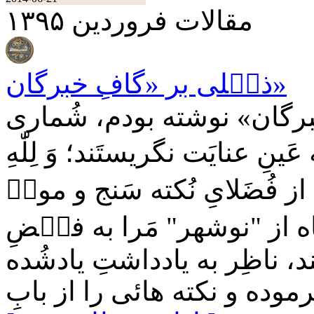
مقالات فروردين ۱۳۹۵
ذی۟لی بر «گافِ خبرگان»
خبرگان» نوشته بودم، شُماری
َینِ عنایَت نگریستَند؛ وَ لِلّٰهِ
ز فُضَلایِ نُکته سَنج و موی۟
گاه از "نوشهر" مَرا به فی۟ضِ
د، ناظِر به یادداشتِ یادشُده