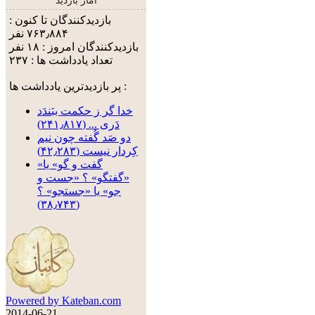
آمار بازدید
بازدیدکنندگان تا کنون :
۷۶۳٫۸۸۴ نفر
بازدیدکنندگان امروز : ۱۸ نفر
تعداد یادداشت ها : ۲۳۷
پر بازدیدترین یادداشت ها :
خدا گر ز حکمت ببَندَد
دَری ... (۲۴۱٫۸۱۷)
دو صَد گُفته چون نیم
کِردار نیست (۴۲٫۲۸۳)
«گفت و گو» یا
«گفتگو» ؟ «جست و
جو» یا «جستجو» ؟
(۳۸٫۷۴۳)
Powered by Kateban.com
2014-06-21