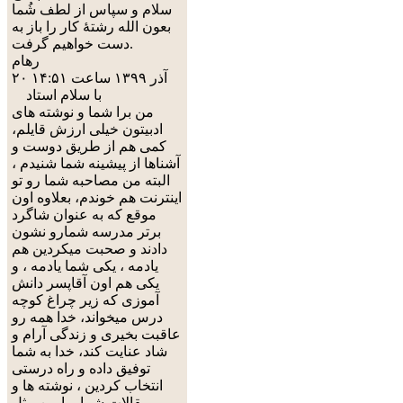
سلام و سپاس از لطف شُما
بعون الله رشتۀ کار را باز به
دست خواهیم گرفت.
رهام
۲۰ آذر ۱۳۹۹ ساعت ۱۴:۵۱
با سلام استاد
من برا شما و نوشته های
ادبیتون خیلی ارزش قایلم،
کمی هم از طریق دوست و
آشناها از پیشینه شما شنیدم ،
البته من مصاحبه شما رو تو
اینترنت هم خوندم، بعلاوه اون
موقع که به عنوان شاگرد
برتر مدرسه شمارو نشون
دادند و صحبت میکردین هم
یادمه ، یکی شما یادمه ، و
یکی هم اون آقاپسر دانش
آموزی که زیر چراغ کوچه
درس میخواند، خدا همه رو
عاقبت بخیری و زندگی آرام و
شاد عنایت کند، خدا به شما
توفیق داده و راه درستی
انتخاب کردین ، نوشته ها و
مقالات شما برا من مثل