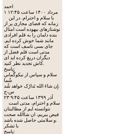
احمد
۱ مرداد ۱۴۰۰ ساعت ۱۲:۴۵
با سلام و احترام. در این
زمانه که فضای مجازی پر از
نوشتارهای بیهوده است امثال
بنده دلمان را به قلم افرادی
مانند شما خوش کرده ایم.
جای بسی تاسف است که
مدتی است قلم فضل از
دیگران دریغ کرده اید ای
کاش تجدید نظر کنید.
پاسخ:
سلام و سپاس از نیکوگُمانیِ
شُما
إِن شاءَ الله تَدارُک خواهد شُد.
س-ج
۲۳ آذر ۱۳۹۹ ساعت ۹:۴۵
سلام و احترام، مدتی است
نتوانسته ایم از مطالبتان
فیض ببریم، ان شاالله صحت
و سلامتی حاصل شده باشد.
با تشکر
پاسخ: