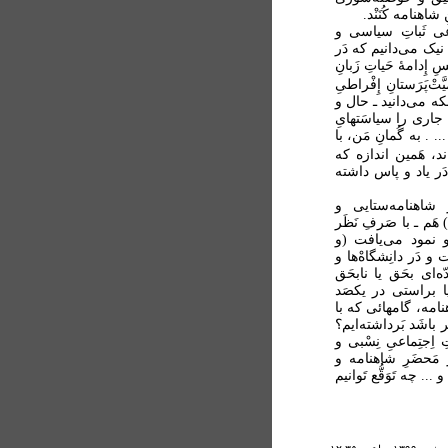
 شاهنامه کُنَنْد.
 نوعی ثَباتِ سیاسی و
 نیک می‌دانیم که دَر
ِ إِدامۀ حَیاتِ زَبانِ
تْ‌پَرَستانِ إِفْراطیِ
انکه می‌دانید ـ حال و
یِ جاری را سیاسَتهایِ
. . به گُمانِ مَن، با
اند، هَمین اندازه که
دَر یاد و پاس داشته
رِ شاهنامه‌ستایی و
شُده است. پس از اِنقِلاب (1357هـ.ش.) هَم ـ با صَرفِ نَظَر
 و نمود می‌یافت (و
 و دَر دانِشگاهْ‌ها و
ّه‌ای بحَق یا نابحَق
آیا براستی در یکصَد
هنامه، گامهائی که با
ر باشَد بَرداشته‌ایم؟
تِ اِجتِماعیِ نِسْبی و
َر مَحضَرِ شاهنامه و
. چه تَوَقُّع تَوانیم