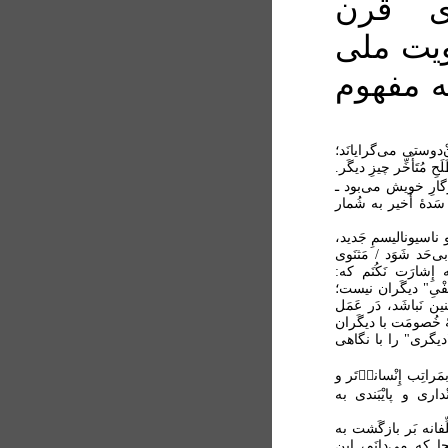
ای قرن
ویت ملی
ه مفهوم
‌دوستی می‌گرایانَد؛
تَأَخِّر چیزِ دیگَر.
زگارِ خویش می‌بود ـ
 سَدۀ أَخیر به شُمار
 ناسیونالیسمِ جَدید،
حَد شَوَد / مَثنَوی
إِشارَت نَکُنَم که:
َفْیِ" دیگَران نیست؛
ین نَباشَد، دَر عَمَل
ِلۀ خُصومَت با دیگَران
 "دیگری" را با نگاهی
اتِب إِنْسانیٖ‌تَر و
ْداری و پایْبَندی به
ِّفانه بَر بازگَشت به
جا که می‌دانَم، این