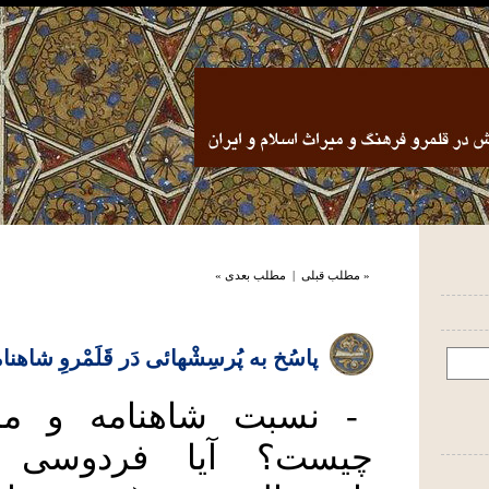
« مطلب قبلی
|
مطلب بعدی »
پاسُخ به پُرسِشْهائی دَر قَلَمْروِ شاهنا
- نسبت شاهنامه و ملی
چیست؟ آیا فردوسی 