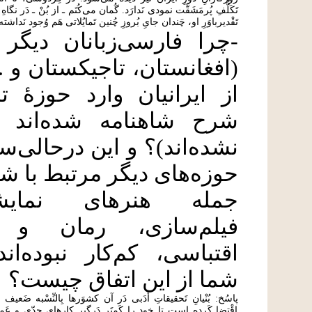
تَکَلُّفِ پُرمَشَقَّت نمودی نَدارَد. گُمان می‌کُنَم ـ از بُنْ ـ دَر نگاهِ
تَقْدیرباوَرِ او، چَندان جایِ بُروزِ چُنین تَمایُلاتی هَم وُجود نَدا
-چرا فارسی‌زبانان دیگر
(افغانستان، تاجیکستان و ...
از ایرانیان وارد حوزۀ 
شرح شاهنامه شده‌اند (ی
نشده‌اند)؟ و این درحالی‌س
حوزه‌های دیگر مرتبط با شا
جمله هنرهای نمای
فیلم‌سازی، رمان و د
اقتباسی، کم‌کار نبوده‌اند
شما از این اتفاق چیست؟
پاسُخ: بُنْیانِ تَحقیقاتِ أَدَبی دَر آن کشوَرها بِالنِّسْبه ضَع
اِقْتِضا کَرده است تا خود را کَمتَر دَرگیرِ کارهایِ جِدّی و 