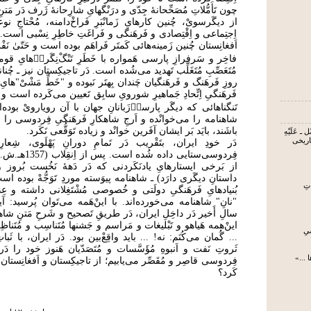
چون تَأَمُّلاتِ مُصَحِّحانۀ جِدّی و درَنْگهایِ شارِحانۀ ژَرف دَر مَتنِ
از دیگَرسویْ، چُنین کارهایِ زَمانْبَرِ فَراخْ‌دامنه، مُحْتاجِ
اِجتِماعی و اِقْتِصادی و فَرهَنگی و فَراغَتِ خاطِرِ نِسْبی است.
اَفغانِستان چُنین زَمینه‌هائی کَمتَر فَراهَم بوده است و حَتّیٰ نَفْس
فاخِر و سَرفرازِ پارسی هَمواره با خَطَرِ تَنْگْ‌نِگَریٖ‌هایِ قومیَّ
مُتَعَصِّبِ مُتَغَلِّب تَهدید می‌شُده است. دَر تاجیکِستان نیز ـ چُن
روزِ فَرهَنگ و فَرهَنگیان چَندان بِهتَر نَبوده و "خَطِّ‌ مَشْیْ‌"ها
فَرهَنگیِ اِتِّحادِ جَماهیرِ شورویِ سابِق تَعیین می‌کَرده است و ..
تَنگناهائی که دیگَر پارسیٖ‌زَبانانِ جهان با آن رویارویْ بوده‌
شاهنامه را می‌خوانْده و اَرجِ شاهکارِ فَرهَنگیِ فِردوسی را 
باشَند، بایَد بَر ایشان آفَرین خوانْد و زیاده تَوَقُّعی نَکَرد.
 ـ عَلَیْهِ
تاریخی
دَر خودِ ایران، بتَقْریب دَر تَمامِ دورانِ پَهْلَوی، شِعا
فِردوسی‌ستایی داده 
از بَرخی ایستارهایِ یادنَکَردنی که دَر دَهۀ نَخُست بُروز
داستانِ دیگَری دارَد) ـ شاهنامه پیوَسته موردِ تَوَجُّهْ بوده است
تِ
بُنیادهایِ فَرهَنگیِ دولَتی و خُصوصی مُشْتَغِلانی داشته و عِد
"نانِ" شاهنامه می‌خورده‌اند. با اینْ‌هَمه می‌تَوان پُرسید: 
سالِ أَخیر دَر داخِلِ ایران، دَر طریقِ تَصحیح و شَرحِ مَتنِ شا
اینْ‌همه هَیاهو و تَبْلیغات و مَراسم و جَشنها مُتَناسِب و مُتَناظِ
یِ
... گُمان می‌کُنَم: نه! ... باید واقِعْ‌بین بود. دَر ایران، با ثَبا
ثَروتِ نَفت و اَنبوهِ مُؤَسَّسات و مُتَصَدّیان هَنوز خود را د
 ...»
فِردوسی قاصِر و مُقَصِّر می‌یابیم؛ از تاجیکِستان و اَفغانِستان و ..
کَرد؟