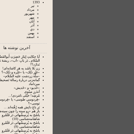
1393
تير
مرداد
شهريور
مهر
آبان
آذر
دي
بهمن
اسفند
آخرین نوشته ها
آیا حِکایَتِ إیثارِ حَضرَتِ أَبوالفَضْل
السَّلام ـ دَر بابِ «آب»، ریشۀ 
نَدارَد؟!
زن بَلا باشَد به هَر کاشانه‌ای!
«غیْرِ ذٰلِک» یا «غیْره و ذٰلِک»؟
«ملَّة زردشت علیه السَّلام»
گمانه‌زنی دربارۀ رسالۀ تَصحیفا
میرِداماد
«خَدیو» و «خَدیش»
اَندَرزِ مینُوی
مُرشِد! خیْلی نامَردی!...
«فِردوسیِ طوسی» یا «فِردوس
توسی»؟
بَرِ باغِ دانِش هَمه رُفْته‌‏اند ...
باز هَم «رو سینه را چون سینه‌ها
پاسُخ به پُرسِشْهائی دَر قَلَمْروِ
شاهنامه‌شناسی (10)
پاسُخ به پُرسِشْهائی دَر قَلَمْروِ
شاهنامه‌شناسی (9)
پاسُخ به پُرسِشْهائی دَر قَلَمْروِ