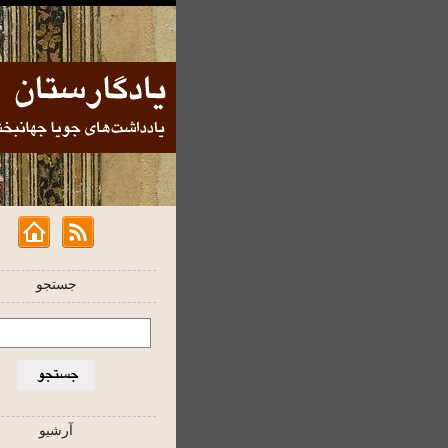
جستجو
آرشیو