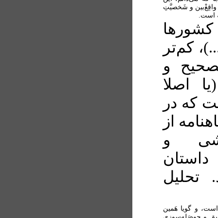
 واقِعْ‌بین و شَخصیَّتِ
شته است.
 کشورها
)، کم‌تر
تصحیح و
ا اصلا
ت که در
هنامه از
شی و
استان
. تحلیل
یف است، و گویا هَمین
عَمیق و حوصَله‌سوزی