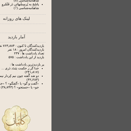
شاهنامه‌شناسی (8)
پاسُخ به پُرسِشْهائی دَر قَلَمْروِ
شاهنامه‌شناسی (7)
لینک های روزانه
آمار بازدید
بازدیدکنندگان تا کنون : ۷۶۳٫۸۸۴ نفر
بازدیدکنندگان امروز : ۱۸ نفر
تعداد یادداشت ها : ۲۳۷
بازدید از این یادداشت : ۵۷۵
پر بازدیدترین یادداشت ها :
خدا گر ز حکمت ببَندَد دَری ...
(۲۴۱٫۸۱۷)
دو صَد گُفته چون نیم کِردار ن
(۴۲٫۲۸۳)
«گفت و گو» یا «گفتگو» ؟ «
جو» یا «جستجو» ؟ (۳۸٫۷۴۳)