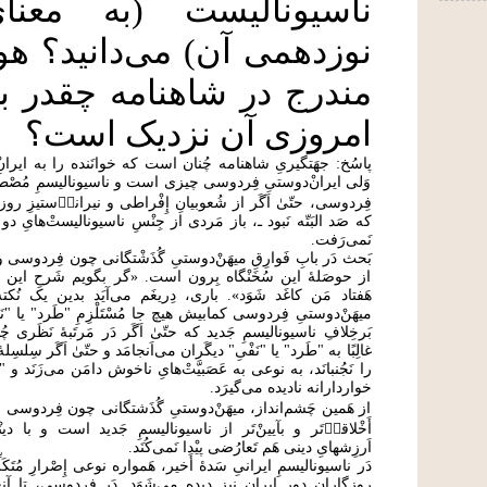
ناسیونالیست (به معن
نوزدهمی آن) می‌دانید؟ ه
مندرج در شاهنامه چقدر ب
امروزی آن نزدیک است؟
پاسُخ: جهَتگیریِ شاهنامه چُنان است که خوانَنده را به ایرانْ
وَلی ایرانْ‌دوستیِ فِردوسی چیزی است و ناسیونالیسمِ مُصْطَلَحِ مُ
فِردوسی، حتّیٰ اَگَر از شُعوبیانِ إِفْراطی و نیرانیٖ‌ستیزِ رو
که صَد البَتّه نَبود ـ، باز مَردی از جِنْسِ ناسیونالیستْ‌هایِ دو
نَمی‌رَفت.
بَحث دَر بابِ فَوارِقِ میهَنْ‌دوستیِ گُذَشْتگانی چون فِردوسی و
از حوصَلۀ این سُخَنْگاه بِرون است. «گر بگویم شَرحِ این بی‌
هَفتاد مَن کاغَد شَوَد». باری، دِریغَم می‌آیَد بدین یک نُکته 
میهَنْ‌دوستیِ فِردوسی کمابیش هیچ جا مُسْتَلْزِمِ "طَرد" یا "ن
بَرخِلافِ ناسیونالیسمِ جَدید که حتّیٰ اَگَر دَر مَرتَبۀ نَظَری چُن
غالِبًا به "طَرد" یا "نَفْیِ" دیگَران می‌اَنجامَد و حتّیٰ اَگَر سِلس
را نَجُنبانَد، به نوعی به عَصَبیَّتْ‌هایِ ناخوش دامَن می‌زَنَد و
خواردارانه نادیده می‌گیرَد.
از هَمین چَشم‌انداز، میهَنْ‌دوستیِ گُذَشتگانی چون فِردوسی بمَر
أَخْلاقیٖ‌تَر و بآیینْ‌تَر از ناسیونالیسمِ جَدید است و با دین
اَرزِشهایِ دینی هَم تَعارُضی پیْدا نَمی‌کُنَد.
دَر ناسیونالیسمِ ایرانیِ سَدۀ أَخیر، هَمواره نوعی إِصْرارِ مُتَکَل
روزگارانِ دورِ ایران نیز دیده می‌شَوَد. دَر فِردوسی، تا آن