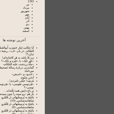
1393
تير
مرداد
شهريور
مهر
آبان
آذر
دي
بهمن
اسفند
آخرین نوشته ها
آیا حِکایَتِ إیثارِ حَضرَتِ أَبوالفَضْل
السَّلام ـ دَر بابِ «آب»، ریشۀ 
نَدارَد؟!
زن بَلا باشَد به هَر کاشانه‌ای!
«غیْرِ ذٰلِک» یا «غیْره و ذٰلِک»؟
«ملَّة زردشت علیه السَّلام»
گمانه‌زنی دربارۀ رسالۀ تَصحیفا
میرِداماد
«خَدیو» و «خَدیش»
اَندَرزِ مینُوی
مُرشِد! خیْلی نامَردی!...
«فِردوسیِ طوسی» یا «فِردوس
توسی»؟
بَرِ باغِ دانِش هَمه رُفْته‌‏اند ...
باز هَم «رو سینه را چون سینه‌ها
پاسُخ به پُرسِشْهائی دَر قَلَمْروِ
شاهنامه‌شناسی (10)
پاسُخ به پُرسِشْهائی دَر قَلَمْروِ
شاهنامه‌شناسی (9)
پاسُخ به پُرسِشْهائی دَر قَلَمْروِ
شاهنامه‌شناسی (8)