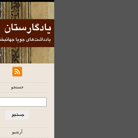
جستجو
آرشیو