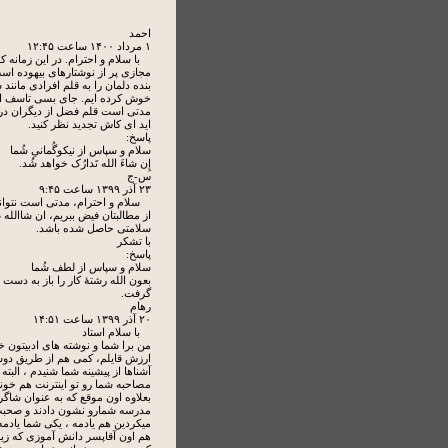
احمد
۱ مرداد ۱۴۰۰ ساعت ۱۲:۴۵
با سلام و احترام. در این زمانه 
مجازی پر از نوشتارهای بیهوده اس
بنده دلمان را به قلم افرادی مانند 
خوش کرده ایم. جای بسی تاسف 
مدتی است قلم فضل از دیگران دری
اید ای کاش تجدید نظر کنید.
پاسخ:
سلام و سپاس از نیکوگُمانیِ شُما
إِن شاءَ الله تَدارُک خواهد شُد.
س-ج
۲۳ آذر ۱۳۹۹ ساعت ۹:۴۵
سلام و احترام، مدتی است نتوان
از مطالبتان فیض ببریم، ان شاالله
سلامتی حاصل شده باشد.
با تشکر
پاسخ:
سلام و سپاس از لطف شُما
بعون الله رشتۀ کار را باز به دست 
گرفت.
رهام
۲۰ آذر ۱۳۹۹ ساعت ۱۴:۵۱
با سلام استاد
من برا شما و نوشته های ادبیتون خ
ارزش قایلم، کمی هم از طریق دو
آشناها از پیشینه شما شنیدم ، البته
مصاحبه شما رو تو اینترنت هم خون
بعلاوه اون موقع که به عنوان شاگرد
مدرسه شمارو نشون دادند و صحب
میکردین هم یادمه ، یکی شما یادمه
هم اون آقاپسر دانش آموزی که زی