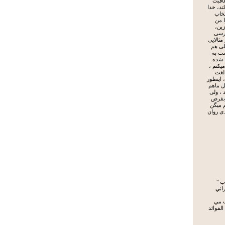
اقبت
ند، خدا
تخاب
ا من
زین،
ارسی
مثالایی
لی هم
ست به
 شده.
یکنم ،
 لغت
 اینطور
ل ماهم
، ولی
 بفرض
م میگن
ی روان
ب "
راني
ب مي
الفوائد