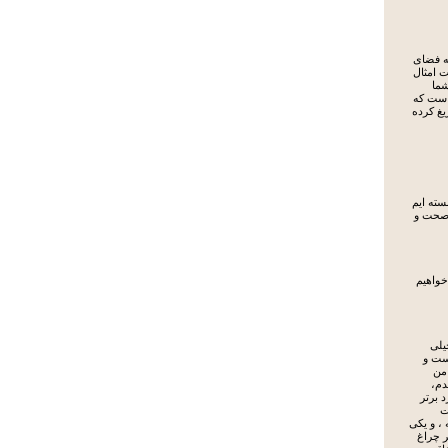
که فضای
ت امثال
شما
است که
غ کرده
سته ایم
 صحت و
خواهیم
یلی
ست و
 من
دم،
 برتر
ت
 ، و یکی
ر چراغ