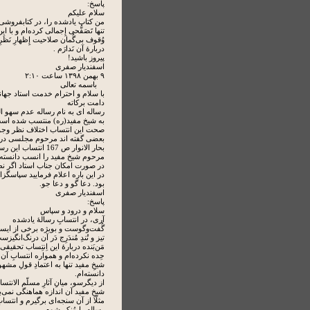
پاسخ:
سلام علیکم
من کتاب یادشده را، در کتابفروشی 
تنها تَصَفُّحی إِجمالی کرده‌ام و با این
وُقوف بی‌گُمان صلاحیت إِظهارِ نَظَرِ
دربارۀ آن نَدارَم .
پیروز باشید!
اسفندیار صفری
۹ بهمن ۱۳۹۸ ساعت ۲:۱۰
باسمه تعالی
با سلام و احترام خدمت استاد جها
دامت برکاته
رساله ای به نام رساله عدم سهو ا
به شیخ مفید(ره) منتسب شده است
صحت این انتساب اختلاف نظر وجود
بحار الانوار ص 167 انتساب ای
مرحوم شیخ مفید را انسب دانسته
در صورت امکان جناب استاد اگر نظ
در این باره اعلام فرمایید سپاسگزا
بود. دعا گو و دعا جو.
اسفندیار صفری
پاسخ:
سلام و درود و سپاس
آری، در انتسابِ رسالۀ یادشده
گُفت‌وگوست و بویژه برخی از ایستا
تیز و تُندِ مُندَرِج دَر آن درنگ‌انگیزس
مَن‌بَنده دربارۀ این اِنتِساب تحقیق
حِده نکرده‌ام و همواره انتسابِ آن ر
شیخِ مفید تنها به اعتمادِ قولِ مشه
دانسته‌ام.
از دیگرسو، میانِ آثارِ مسلّم الانتس
شیخِ مفید آن اندازه هماهنگی نمی‌بی
مثلًا از آن سنجه‌ای برگیرم و انتساب
رساله را مُنکِر شوم.