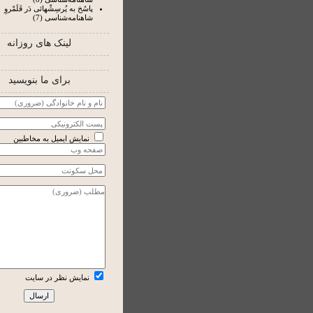
پاسُخ به پُرسِشْهائی دَر قَلَمْروِ
شاهنامه‌شناسی (7)
لینک های روزانه
برای ما بنویسید
نمایش ایمیل به مخاطبین
نمایش نظر در سایت