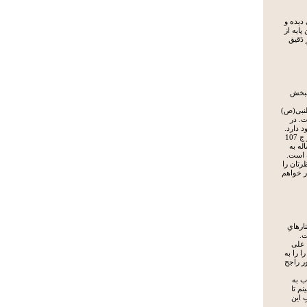
دیده و
 پایه از
 دَقیق
نبخش
لنبی(ص)
. در
 دارد.
بعضی گفته اند مرحوم مجلسی در ج 107
ن رساله به
 است.
رتان را
ر خواهم
رهایِ
ت.
ی علی
ا را به
ور راجح
اب به
نم تا
ِ این