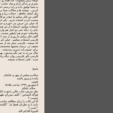
کوچه درس میخواند، خدا همه رو ع
بخیری و زندگی آرام و شاد عنایت ک
به شما توفیق داده و راه درستی ان
کردین ، نوشته ها و مقالات شما بر
مثل اشعار حافظه ، جملات زیبا و و
گاهی من فکر میکنم ما چقدر تو ف
صحبت کردن اشتباه داریم ، یکی از 
که خیلی من حرص می خورم و خی
استفاده میکنیم، استفاده از ش ه
جای را، دیگه حتی تو اخبار هم وارد
متاسفانه خودم هم اینطور صحبت م
گاهی فکر میکنم ما روزی از چند تا
فارسی استفاده میکنیم ، خیلی کم ،
که نمیشه ، فارسی نسل بعد از نس
ضعیف تر، درسته بعضیها متخصصند 
برای عموم باید تدبیری بیندیشند ،
مثال من به یه نفر بگم بیندیش، به
فارسی بگو، فارسی روان دیگه زیاد
شده ، لغتی استفاده نمیشه
پاسخ:
سلام و سپاس از مِهر و عنایتتان
پایَنده و پیروز باشید
هومن
۵ شهريور ۱۳۹۹ ساعت ۱۵:۵۵
سلام عليكم
نظرِ شريفِ جناب عالي راجع به كتا
فواكه البساتين " تأليف ميزراي طه
چيست ؟
آيا اين كتاب را براي مطالعه مناس
دانيد يا به نظرتان فقط يك " كنّاشة 
" است ؟
أفيدونا أفادكم الله