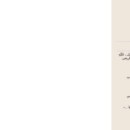
 ـ عَلَیْهِ
تاریخی
تِ
یِ
 ...»