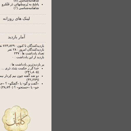
شاهنامه‌شناسی (8)
پاسُخ به پُرسِشْهائی دَر قَلَمْروِ
شاهنامه‌شناسی (7)
لینک های روزانه
آمار بازدید
بازدیدکنندگان تا کنون : ۷۶۳٫۸۲۹ نفر
بازدیدکنندگان امروز : ۲۸ نفر
تعداد یادداشت ها : ۲۳۷
بازدید از این یادداشت : ۰
پر بازدیدترین یادداشت ها :
خدا گر ز حکمت ببَندَد دَری ...
(۲۴۱٫۸۰۵)
دو صَد گُفته چون نیم کِردار ن
(۴۲٫۲۷۹)
«گفت و گو» یا «گفتگو» ؟ «
جو» یا «جستجو» ؟ (۳۸٫۷۴۰)