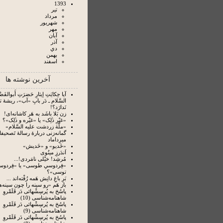
1393
تير
مرداد
شهريور
مهر
آبان
آذر
دي
بهمن
اسفند
آخرین نوشته ها
آیا حِکایَتِ إیثارِ حَضرَتِ أَبوالفَضْل
السَّلام ـ دَر بابِ «آب»، ریشۀ 
نَدارَد؟!
زن بَلا باشَد به هَر کاشانه‌ای!
«غیْرِ ذٰلِک» یا «غیْره و ذٰلِک»؟
«ملَّة زردشت علیه السَّلام»
گمانه‌زنی دربارۀ رسالۀ تَصحیفا
میرِداماد
«خَدیو» و «خَدیش»
اَندَرزِ مینُوی
مُرشِد! خیْلی نامَردی!...
«فِردوسیِ طوسی» یا «فِردوس
توسی»؟
بَرِ باغِ دانِش هَمه رُفْته‌‏اند ...
باز هَم «رو سینه را چون سینه‌ها
پاسُخ به پُرسِشْهائی دَر قَلَمْروِ
شاهنامه‌شناسی (10)
پاسُخ به پُرسِشْهائی دَر قَلَمْروِ
شاهنامه‌شناسی (9)
پاسُخ به پُرسِشْهائی دَر قَلَمْروِ