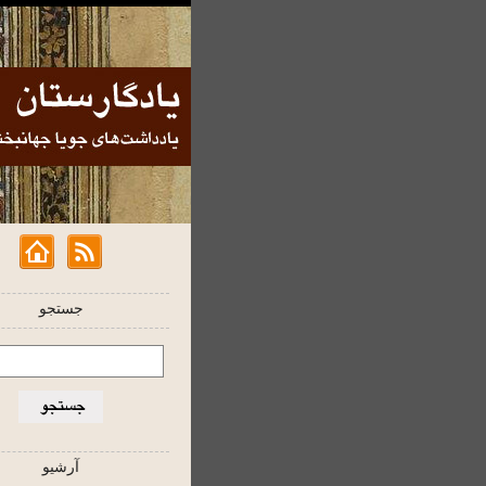
جستجو
آرشیو