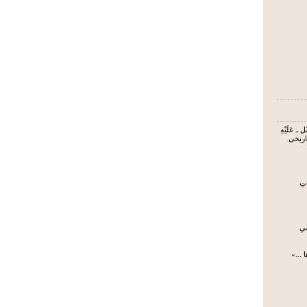
 ـ عَلَیْهِ
تاریخی
تِ
یِ
 ...»