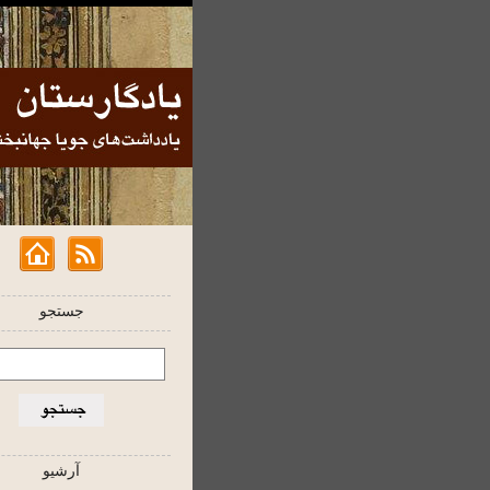
جستجو
آرشیو