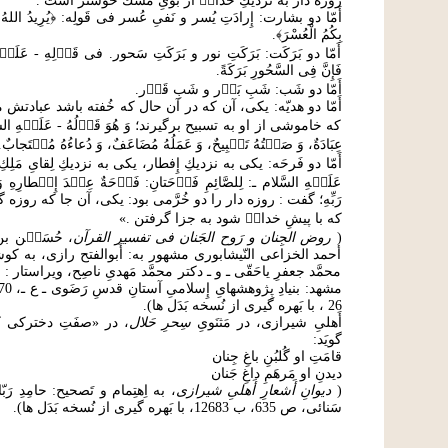
روزه دار به نزديكِ خداى۟ از بوىِ مُشك خوشتر است .
أَمّا دو بشارت: إِرادَتِ يُسر و نَفىِ عُسر فی قَولِه: ﴿يُرِيدُ اللهُ بِكُمُ
بِكُمُ الْعُسْرَ﴾.
أَمّا دو بَرَكَت: بَرَكَتِ نور و بَرَكَتِ سَحور. فی قَو۟لِهِ - عَلَي۟هِ 
فَإِنَّ فِى السَّحُورِ بَرَكَةً.
أَمّا دو شَب: شَبِ بَد۟ر و شَبِ قَد۟ر.
أَمّا دو هديّه: يكى، آن كه در آن حال كه خُفته باشد عبادتش 
كه خاموشى از او به تسبيح برگيرند؛ وَ هُوَ قَو۟لُهُ - عَلَي۟هِ السَّلا
عِبَادَةٌ، وَ صَم۟تُهُ تَس۟بِيحٌ، وَ عَمَلُهُ مُضَاعَفٌ، وَ دُعاءُهُ مُس۟تَجابٌ.
أَمّا دو فَرحَه: يكى به نزديكِ إِفطار، يكى به نزديكِ لِقاىِ مَلِكِ جبّ
عَلَي۟هِ السَّلام ـ: لِلصَّائِمِ فَر۟حَتانِ: فَر۟حَةٌ عِن۟دَ إِف۟طارِهِ وَ
رَبِّهِ؛ گفت : روزه دار را دو خُرَّمى بود: يكى، آن جا كه روزه
كه با پيشِ خداى۟ شود به جزا گرفتن .»
(
روض الجِنان و رَوح الجَنان فی تفسير القرآن
، حُسَي۟ن بن
أحمد الخزاعى النّيشابورى مشهور به: أَبوالفتح رازى، به ك
محمَّد جعفرِ ياحَقّى ـ و ـ دكتر محمَّد مَهدىِ ناصِح، ويراستار
26 ، با بَهره گیری از نُسخه بَدَل ها).
أَهلیِ شیرازی، در مَثنَویِ
سِحرِ حَلال
، در «صفَتِ دخترکی ک
گویَد:
قامَتِ او گُلبُنِ باغِ جِنان
دیدنِ او مَرهَمِ داغِ جَنان
(
دیوانِ أَشعارِ أَهلیِ شیرازی
، به اِهتِمام و تَصحيح: حامِدِ رَب
سَنائی، ص 635، ب 12683، با بَهره گیری از نُسخه بَدَل ها).