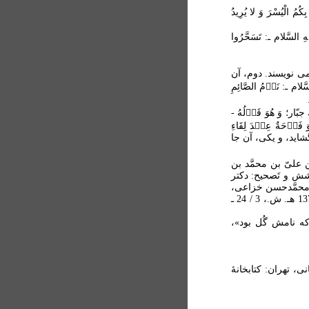
 الْيُسْرَ وَ لا يُرِيدُ
السَّلام ـ: تَسَحَّرُوا
مى نويسند. دوم، آن
م ـ: نَو۟مُ الصَّائِمِ
ار؛ وَ هُوَ قَو۟لُهُ -
 فَر۟حَةٌ عِن۟دَ لِقَاءِ
 گشايد، و يكى، آن جا
 علىّ بن محمَّد بن
وشش و تَصحيح: دكتر
 : محمَّدحسن خزاعى،
مشهد: بنيادِ پِژوهشهاىِ إِسلامىِ آستانِ قدسِ رَضَوى ـ ع ـ، 1370 هـ. ش.، 3 / 24 ـ
ه نامش گُل بود»،
ّانی، تهران: کتابخانۀ