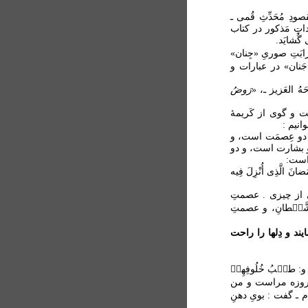
ودِ مُحَدِّثِ قُمی ـ
داتِ مَذکور در کتاب
گُشایَد.
رابَتِ صوریِ «جِنان»
جَنان» در عبارات و
َهُ العَزیز ـ، «
رَوضُ
ُفت و گوی از کَریمۀ
 دو عِصمَت است، و
و بشارت است، و دو
 است:
الَّذِی أُنْزِلَ فِيه
ى از چيزى . عصمتِ
 الشَّي۟طانِ، و عصمتِ
ايند و دِلها را راحت
، و: طيٖبُ خُلُوفِهِم۟
ه روزه مراست و من
ام ـ گفت : بوىِ دهنِ