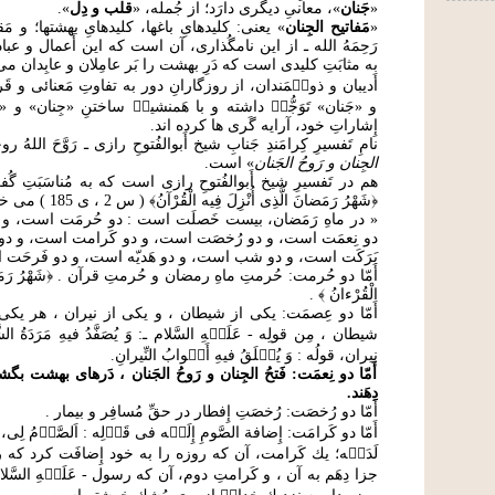
«
جَنان
»، معانیِ دیگری دارَد؛ از جُمله، «
قلب و دِل
».
«
مَفاتیح الجِنان
» یعنی: کلیدهایِ باغها، کلیدهایِ بهشتها؛ و مَقص
رَحِمَهُ الله ـ از این نامگُذاری، آن است که این أَعمال و عبا
به مثابَتِ کلیدی است که دَرِ بهشت را بَر عامِلان و عابِدان می 
أَدیبان و ذوق۟مَندان، از روزگارانِ دور به تفاوتِ مَعنائی و قَ
و «جَنان» تَوَجُّه۟ داشته و با هَمنشین۟ ساختنِ «جِنان» و «
إِشاراتِ خود، آرایه گَری ها کرده اند.
نامِ تَفسیرِ کِرامَندِ جَنابِ شیخ أَبوالفُتوحِ رازی ـ رَوَّحَ اللهُ روح
الجِنان و رَوحُ الجَنان
» است.
هم در تَفسیرِ شیخ أَبوالفُتوحِ رازی است كه به مُناسَبَتِ گ
﴿شَهْرُ رَمَضانَ الَّذِی أُنْزِلَ فِيه الْقُرْآنُ﴾ ( س 2 ، ی 185 ) مى خوانیم :
« در ماهِ رَمَضان، بيست خَصلَت است : دو حُرمَت است، و
دو نِعمَت است، و دو رُخصَت است، و دو كَرامت است، و د
بَرَكَت است، و دو شب است، و دو هَديّه است، و دو فَرحَت
أَمّا دو حُرمت: حُرمتِ ماهِ رمضان و حُرمتِ قرآن . ﴿شَهْرُ رَمَضانَ 
الْقُرْءانُ ﴾ .
أَمّا دو عِصمَت: يكى از شيطان ، و يكى از نيران ، هر يك
شيطان ، مِن قولِه - عَلَي۟هِ السَّلام ـ: وَ يُصَفَّدُ فيهِ مَرَدَةُ
نيران، قولُه : وَ يُغ۟لَقُ فيهِ أَب۟وابُ النِّيرانِ.
أَمّا دو نِعمَت: فَتحُ الجِنان و رَوحُ الجَنان ، دَرهاى بهشت بگش
دِهَند.
أَمّا دو رُخصَت: رُخصَتِ إِفطار در حقِّ مُسافِر و بيمار .
أَمّا دو كَرامَت: إِضافة الصَّومِ إِلَي۟ه فی قَو۟لِه : اَلصَّو۟مُ لِی
لَدَي۟ه؛ يك كَرامت، آن كه روزه را به خود إِضافَت كرد ك
جزا دِهَم به آن ، و كَرامتِ دوم، آن كه رسول - عَلَي۟هِ السَّل