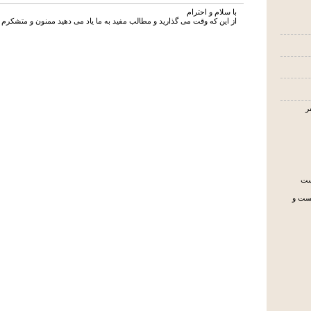
با سلام و احترام
از این که وقت می گذارید و مطالب مفید به ما یاد می دهید ممنون و متشکرم .
یست
جست و