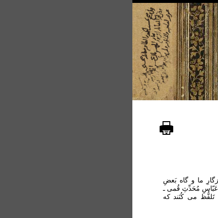
ارِ ما و گاه بَعضِ
ّاسِ مُحَدِّثِ قُمی ـ
تَلفُّظ می کُنَند که