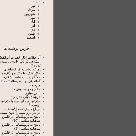
1393
تير
مرداد
شهريور
مهر
آبان
آذر
دي
بهمن
اسفند
آخرین نوشته ها
آیا حِکایَتِ إیثارِ حَضرَتِ أَبوالفَضْل
السَّلام ـ دَر بابِ «آب»، ریشۀ 
نَدارَد؟!
زن بَلا باشَد به هَر کاشانه‌ای!
«غیْرِ ذٰلِک» یا «غیْره و ذٰلِک»؟
«ملَّة زردشت علیه السَّلام»
گمانه‌زنی دربارۀ رسالۀ تَصحیفا
میرِداماد
«خَدیو» و «خَدیش»
اَندَرزِ مینُوی
مُرشِد! خیْلی نامَردی!...
«فِردوسیِ طوسی» یا «فِردوس
توسی»؟
بَرِ باغِ دانِش هَمه رُفْته‌‏اند ...
باز هَم «رو سینه را چون سینه‌ها
پاسُخ به پُرسِشْهائی دَر قَلَمْروِ
شاهنامه‌شناسی (10)
پاسُخ به پُرسِشْهائی دَر قَلَمْروِ
شاهنامه‌شناسی (9)
پاسُخ به پُرسِشْهائی دَر قَلَمْروِ