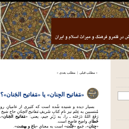
« مطلب قبلی
|
مطلب بعدی »
«مَفاتیح الجِنان» یا «مَفاتیح الجَنان»؟
بسیار دیده و شنیده شُده است که کثیری از عامیانِ روزگ
مُنتسبین به عِلم نیز نامِ کتابِ شَریفِ
مَفاتیح الجِنانِ
حاج شیخ عَب
رَفَعَ اللهُ دَرَجَتَه ـ را، به زَبَرِ جیم، یعنی: «
مَفاتیح الجَنان
»، 
خَطا
یِ واضِحِ فاضِح است.
«
جِنان
»، جَمعِ «
جَنَّت
» است به معنایِ «
باغ و بهشت
».