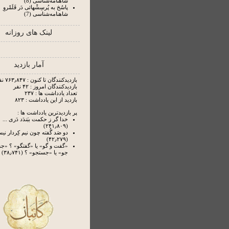
شاهنامه‌شناسی (8)
پاسُخ به پُرسِشْهائی دَر قَلَمْروِ
شاهنامه‌شناسی (7)
لینک های روزانه
آمار بازدید
بازدیدکنندگان تا کنون : ۷۶۳٫۸۴۷ نفر
بازدیدکنندگان امروز : ۴۲ نفر
تعداد یادداشت ها : ۲۳۷
بازدید از این یادداشت : ۸۲۳
پر بازدیدترین یادداشت ها :
خدا گر ز حکمت ببَندَد دَری ...
(۲۴۱٫۸۰۹)
دو صَد گُفته چون نیم کِردار ن
(۴۲٫۲۷۹)
«گفت و گو» یا «گفتگو» ؟ «
جو» یا «جستجو» ؟ (۳۸٫۷۴۱)