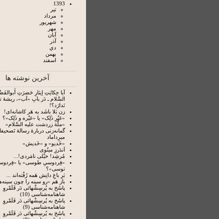
1393
تير
مرداد
شهريور
مهر
آبان
آذر
دي
بهمن
اسفند
آخرین نوشته ها
آیا حِکایَتِ إیثارِ حَضرَتِ أَبوالفَضْل
السَّلام ـ دَر بابِ «آب»، ریشۀ 
نَدارَد؟!
زن بَلا باشَد به هَر کاشانه‌ای!
«غیْرِ ذٰلِک» یا «غیْره و ذٰلِک»؟
«ملَّة زردشت علیه السَّلام»
گمانه‌زنی دربارۀ رسالۀ تَصحیفا
میرِداماد
«خَدیو» و «خَدیش»
اَندَرزِ مینُوی
مُرشِد! خیْلی نامَردی!...
«فِردوسیِ طوسی» یا «فِردوس
توسی»؟
بَرِ باغِ دانِش هَمه رُفْته‌‏اند ...
باز هَم «رو سینه را چون سینه‌ها
پاسُخ به پُرسِشْهائی دَر قَلَمْروِ
شاهنامه‌شناسی (10)
پاسُخ به پُرسِشْهائی دَر قَلَمْروِ
شاهنامه‌شناسی (9)
پاسُخ به پُرسِشْهائی دَر قَلَمْروِ