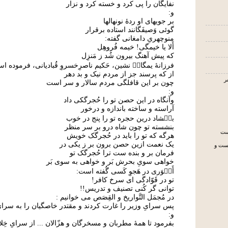
نفایگان را پی کرد و خسته کرد و نزار
و:
بر جویهای او ردۀ نونهالها
گوئی وَصیفَگانند استاده برقرار
منوچهریِ دامغانی گفته:
أَلا یا خیمگی! خیمه فُروهِل
که پیش آهنگ بیرون شُد ز مَنزِل
فرزانۀ یمگان۟ نشین، حَکیم ناصرِخسروِ قُبادیانی، فرموده ا
از که پرسند جز از مردم نیک و بد دهر
چون بر این قافلگی مردم سالار و سر است
و:
وآنگاه در این حصن تو را حُجرگکی داد
آراسته و ساخته باندازه و درخور
بگ۟شاد درین حجره تو را پنج در خوب
بنشسته تو چون شاه درو بر سر منظر
یست
هرگه که تو را باید در حُجرگک خویش
یک نعمت ازین حصن برون بر ز یکی در
جست و
فرمان بر و بنده ست ترا حُجرگک تو
خواهی سویِ بحرش بَر و خواهی به سوی بَر
أَن۟وَری در هَجوِ کَسی گُفته است:
تو در قَوّادگی ای سرخ کافر!
توانی گر کُنی تصنیف و تدریس!!
در مُجمَل التَّواریخ و القِصَص می خوانیم :
پس سرایِ وزیر را غارت کردند و مقتدر خاصگیان را به سرای
و:
بفرمود تا همۀ مطربان و مسخرگان و هزّالان ... از سرایِ خِل