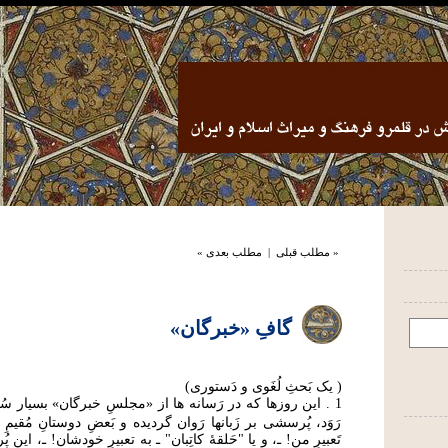
« مطلب قبلی
|
مطلب بعدی »
گافِ «خبرگان»
( یک بَحثِ لُغَوی و دَستوری)
1 . این روزها که در رَسانه ها از «مجلسِ خبرگان» بسیار 
رَوَد، پُرسشی بر زَبانها رَوان گردیده و بَعضِ دوستانِ مُقیمِ "عَت
تَعبیرِ من! ـ، و یا "حَلقۀ کاتِبان" ـ به تعبیرِ خودشان! ـ، این