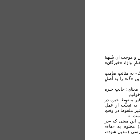
سش و موجبِ آن شُبهۀ
تارِ واژۀ «خبرگان»
«گ» به مثابَتِ صامتِ
ین «گ» را به أَصلِ
معنایِ: حالتِ خبره
وانیم:
ير ملفوظ خبره در
تبعيَّت از عملِ
ير ملفوظ در وقتِ
است .»
یلِ این معنی که «در
 مختوم به «هاء»
رسی ) تبدیل شود»،