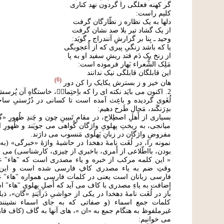
گر کهنه فعلگی را گردون نهد کناری
کلیم راست:
دلها به یک نظاره ز نظّارگان گرفت
از یک گشاد تیر بلا صد نشان گرفت
وحید ـ بِنا بر گزارشِ آنندراج ـ گویَد:
یا که باشد زنگیِ پیری که از أُعجوبگی
از زنخ یک دَم فتد ریشِ سفید او به پا
مَلِک الشُّعراء بَهار فرموده است:
این قابلگان قابلگی نیک ندانند
6
هان خیز و ز بسترش یکایک را کن دور
2. اکنون می بایَد نکته ای را که باِحتِمال۟، خاستگاهِ آن پُر
لُغَوی گردیده و باعِث آمده است تا کسانی در دُرُستیِ ساخ
بدِرَنگَند، مَجالِ طَرح دهیم:
بسیاری از أَهلِ اصطِلاح، در مقامِ تَبیینِ چون و چَندِ ظُهورِ 
میانجی، به ریختِ پهلویِ واژگان گُواهی می جویَند و ظُهورِ ا
مفروضِ واژگان در زبانِ پَهلَوی مَنسوب می دارَند.
نمونه را، در لُغَت نامۀ دهخدا در حاشیۀ واژۀ «خبرگی» (به 
بودن، بااطّلاعی از أَمری، باخبری از چیزی، کارشناسی) می خ
« اين کلمه مرکب از خبره و ياء مصدری است که "هاء" غ
وقتِ ضم به ياء مصدری کافِ فارسی شده است و اين به 
فارسی زبانان است يعنی در کلمات فارسی همواره "هاء" غ
إِضافت به ياءِ مصدری با کاف می آيد که أَصلِ پهلویِ "هاء" 
باز در لُغَت نامۀ دهخدا در یکی از حواشیِ دَرآیَندِ «گان»، ذ
کلمات جمع اسماء (و صفاتی که به جای اسماء نشینند)
غیرملفوظ به هنگام جمع به «ان »، های آنها به گاف (کاف فا
می خوانیم: