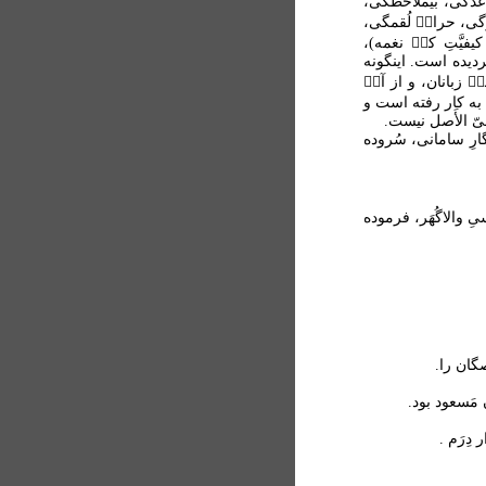
اعدگی، بیمُلاحظگی،
َگی، حرام۟ لُقمگی،
فیَّتِ کج۟ نغمه)،
ردیده است. اینگونه
یٖ زبانان، و از آن۟
، به کار رفته است و
سیّ الأَصل نیست.
گارِ سامانی، سُروده
ِ والاگُهَر، فرموده
گان را.
 مَسعود بود.
دِرَم .