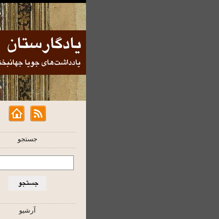
جستجو
آرشیو