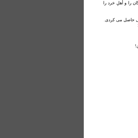
 را و أَهلِ خرد را
نی حاصل می کردی.
!