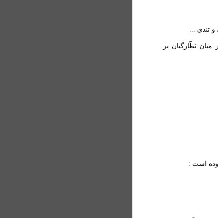
 تندی ...
ان نَظّارگیان بر
روده است :