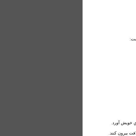
ست:
ِ خویش آورد.
افت بیرون کنند.