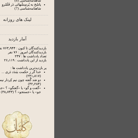
شاهنامه‌شناسی (8)
پاسُخ به پُرسِشْهائی دَر قَلَمْروِ
شاهنامه‌شناسی (7)
لینک های روزانه
آمار بازدید
بازدیدکنندگان تا کنون : ۷۶۳٫۹۴۴ نفر
بازدیدکنندگان امروز : ۷۶ نفر
تعداد یادداشت ها : ۲۳۷
بازدید از این یادداشت : ۲۶٫۱۱۹
پر بازدیدترین یادداشت ها :
خدا گر ز حکمت ببَندَد دَری ...
(۲۴۱٫۸۱۷)
دو صَد گُفته چون نیم کِردار ن
(۴۲٫۲۸۴)
«گفت و گو» یا «گفتگو» ؟ «
جو» یا «جستجو» ؟ (۳۸٫۷۴۳)