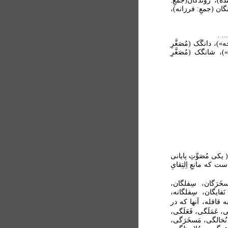
ده)، روندگان(جمعِ:
گان (جمعِ: فرزانه)،
)، دانگَک (مُصَغَّرِ
)، شانگک (مُصَغَّرِ
کی مُصَوِّتِ پایانی
که مانعِ اِلتِقایِ
َرَگان، سِفلگان،
َفایگان، سِفلگانه،
افله، آنها که در
 عَمَلَگی، فَعَلَگی،
نُخالگی، مَسخَرَگی،