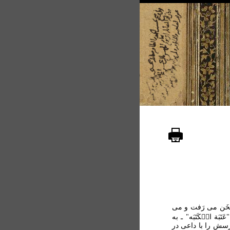
سُخَن می رَفت و می
َبَة ال۟کَتَبَه" ـ به
 پُرسش را با داعی در