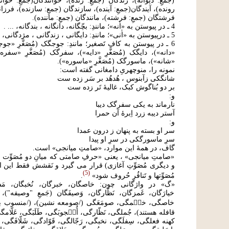
(جمعِ: دیوانه)، زندگان (جمعِ: زنده)، خوانندگان(جمعِ: خوانن
رونده)، آیندگان(جمعِ: آینده)، سازندگان (جمعِ: سازنده)، فرزان
فرشتگان (جمعِ: فرشته)، مانندگان (جمعِ: ماننده).
4 ـ در پیوستن به «اٰنه»؛ مانندِ: بچّگانه، دانگانه ، بندگانه، ... .
5 ـ درپیوستن به «اٰنی»؛ مانندِ: دایگانی ، زندگانی ، مژدگانی، ... .
6 ـ در پیوستن به کافِ تَصغیر؛ مانندِ: جوجگک (مُصَغَّرِ «جوجه»
«دانه»)، دایگک (مُصَغَّرِ «دایه»)، سفرگک (مُصَغَّرِ «سفره»
«شانه»)، ماسورگک (مُصَغَّرِ «ماسوره»).
نمونه را، منوچهریِ دامغانی گفته است:
شانگکی زآبنوس ، هُدهُد بر سَر زده ست
بر دو بُناگوش کبک، غالیۀ تَر زده ست
و:
نارماند به یکی سفرگک دیبا
آستر دیبه زرد اِبرۀ آن حمرا
و:
سر او بسته به پنهان ز درون عمدا
سرِ ماسورگکی در سرِ او پیدا
گاف، در همۀ این موارد، «صامتِ میانجی» است.
«صامتِ میانجی» ، یعنی «حرفِ صامتی که میانِ دو مُصَوِّت ( ی
و دیگری مُصَوِّتِ آغازی) قرار می گیرد و نَقشش فقط این است 
5
مُصَوِّتها و تَنافُرِ حُروف شود»
.
«گ» در واژگانی چون: خاصگان، خبرگان، نُخبگان، مَسخ
خیارَگان، غَمزگان، نَظّارگان، وَصیفَگان (جَمعِ "وصیفه")، ن
خاصگی، خی۟مگی، صومَعَگی (/صومعه نشین)، (/منسوب به ق
قافله هستند)، جُملگی، نَظّارگی، أُع۟جوبَگی، طَلَبَگی، عَلّامگی،
کهنه فعلگی، سِفلَگی، نخبگی، رَجّالگی، قَوّادگی، شَلّافَگی، 