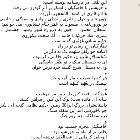
ابنِ بَلخی در فارسنامه نوشته است:
و خویشتن با خاصگیان و لشکر بر أَثَرِ گودرز می رفت.
هُج۟ویٖری در کشف المَحجوب آورده :
چون علم و جهل و دِلیری و بَددِلی و رادی و سفلگی و حلیمی و
در نوروزنامه یِ منسوب به عُمَرِ خَیّامِ نیشابوری می خوانیم:
سلطان محمود ... چون به دروازۀ شهر رسید، چشمش در می
پسری افتاد چرکین۟ جامه ... أَمّا سخت نیکوروی .
حکیم سنائیِ غَزنَوی گفته است:
نَظّارگیانِ رخِ زیبایِ تو بر راه
افتاده چو زلفِ سیَهَت یک به دگر بر
سُخَنسالارِ شَروان، حکیم خاقانی، فرموده :
ای به شبستان ملک با تو ظَفَر خاصگی
وی به دبستانِ شرع گشته خرد درس خوان
و:
هر که را نعمت و مال آمد و جاه
سِفلگی رابِعُهُم کَلبُهُم است
و:
غمزگانت قصد کین دارند وز من درغمت
سایه ای مانده ست؛ بوک این کین ز پیراهن کشند!
داستانسَرایِ بزرگِ ایران۟ زمین، حَکیم نظامیِ گنجه ای، سُ
چو ناخوردنی آمد این سفله سنگ
درو سفلگانه چه آریم چنگ
و:
خاصگیئی محرمِ جمشید بود
خاص تر از ماه به خورشید بود
أَبوحامدِ کِرمانی در عِقدالعُلیٰ نوشته است: