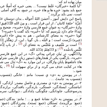
میان نِهاده اند که:
"آیا کلمهٔ «خبرگان» غَلَط نیست؟ ... یعنی خبره که أَصلًا 
جمع باید بشود: خبره ها،و هاءِ خبره، در جمع، به گافِ أصلی ک
است، نمی بایَد برگردد."
پاسخِ این دانِش آموز ـ أَحسَنَ اللهُ أَحوالَه ـ بدان دوستانِ 
أَعِزَّۀ "حلقۀ کاتبان"، از این قرار است ـ و مِنَ اللهِ التَّو۟فِیق! 
واژۀ «خبرگان» به عنوانِ جَمعِ فارسیِ واژۀ «خبره»، صَحیح 
اِبتِداءً جای دارَد بپُرسیم که: آیا «خُبره» بایَد گفت یا «خِبره»؟
گویا «خبره» به معنایِ کارشناس ، هم به پیشِ خاء (خُبره)
(خِبره) دُرُست است ؛ و البتّه ـ باز، گویا ـ این، از رَهگُذَرِ إِ
2
1
است بر مُتَّصِف و مُتَلبِّس به مَعنایِ آن
، از بابِ اِدِّعا
3
تَلَبُّسِ یادشُده
؛ وَ ال۟عِلمُ عِن۟دَ الله.
وان۟گَهی، در بَیانِ چرائیِ پیدائیِ «گ» در این جَمعِ فارسیِ و
«خبره»، بازگُفتِ یکی از هَنجارهایِ دَستورِ زبانِ فارسی سَزاو
هاءِ نامَلفوظِ پایانِ واژگان، در این موارد به «گ» بَدَل می شود ـ
4
هاء در کتابَت حذف می گردد و از برایِ سهولت أَدا
، یک
شود ـ:
١ـ در پیوستن به «ی» یِ نسبت؛ مانندِ : خانگی (مَنسوب
(مَنسوب به: جامه)، ... .
٢- در پیوستن به «ی» یِ مصدری و حاصلِ مصدر: آزادگی،
انباشتگی، ایستادگی، خستگی، بارندگی، بافندگی، برازندگ
پدرسوختگی، جاودانگی، چگونگی، دِلدادگی ، دیوانگی، سرم
... .
٣ـ در پیوستن به «انِ» نشانۀ جَمع و ... ؛ مانندِ: بندگان (جمع
(جمعِ: برگُزیده)، بَستگان (جمعِ: بَسته)، پسَرزادگان (جمعِ: 