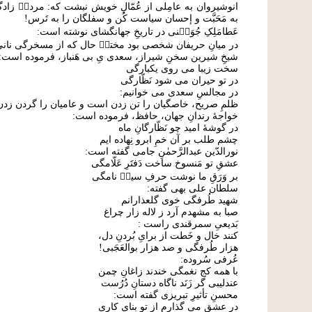
انوشيروان به عامِلی از عُمّالِ خويش نبشت که: مردم۟ زادگان
به مَحَبَّت و إحسان سياست کُن و سفلگان را به تَرس!
عَطامَلِکِ جُوَی۟نی در تاریخِ جهانگشای نوشته است:
در میانِ حریفان شخصی بود مختل۟ حال که از مسخرگی نا
شیخِ شیرین سخنِ شیراز، سعدی یِ بی هَنباز، فرموده است:
سخت زیبا می روی یکبارگی
در تو حیران می شود نَظّارگی
در مجالسِ سعدی می خوانیم:
ظلمِ صریح، خاصگیان را تن زدن است و عامیان را گردن زدن
خواجۀ رندانِ جهان، حافظ، فرموده است:
در گوشۀ امید چو نَظّارگانِ ماه
چشم طلب بر آن خمِ ابرو نِهاده ایم
نورالدّین عبدالرَّحمٰنِ جامی گفته است:
عشقِ تو مَنسوخ ساخت دَفتَرِ عَلّامگی
بر وَرَقِ ما نوشت حرفِ سیه۟ نامگی
سلطان علی بهی گفته:
شهید طُرفگی خوی گلعذارانم
صبا به مشهدم آرد ز لاله زار چراغ
بَدیعیِ سمرقندی راست :
کنند خال و خَطت از برایِ بُردنِ دل،
هزار طُرفگی و صد هزار بوالعَجَبی!
عُرفی سُروده:
با همه کج نغمگی خندند زاغانِ چمن
عندلیبی گر زَنَد ناگاه دستانِ دُرُست
محسنِ تأثیرِ تبریزی گفته است:
در عشق می گذارم از تو بنای کاری