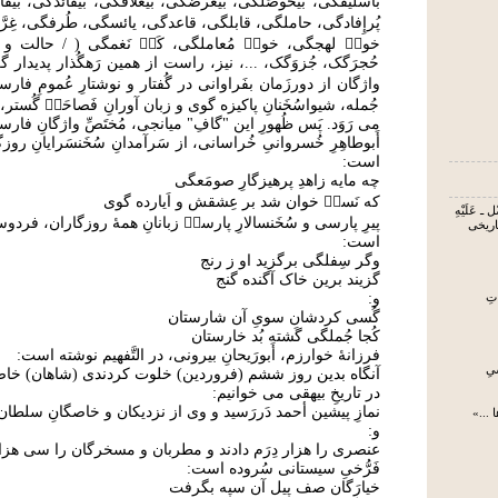
باسَلیقگی، بیحوصَلگی، بیعُرضگی، بیعَلاقگی، بیفائدگی، بیق
پُرإِفادگی، حاملگی، قابلگی، قاعدگی، یائسگی، طُرفگی، غِرّ
خوش۟ لهجگی، خوش۟ مُعاملگی، کَج۟ نَغمگی ( / حالت و کی
حُجرَگک، جُزوَگک، ...، نیز، راست از همین رَهگُذار پدیدار گ
واژگان از دورزَمان بفَراوانی در گُفتار و نوشتارِ عُمومِ فارس
جُمله، شیواسُخَنانِ پاکیزه گوی و زبان آورانِ فَصاحَت۟ گُستر
می رَوَد. پَس ظُهورِ این "گافِ" میانجی، مُختَصِّ واژگانِ فار
أَبوطاهِرِ خُسروانیِ خُراسانی، از سَرآمدانِ سُخَنسَرایانِ روز
است:
چه مایه زاهدِ پرهیزگارِ صومَعگی
که نَسک۟ خوان شد بر عِشقش و اَیارده گوی
 ـ عَلَیْهِ
پیرِ پارسی و سُخَنسالارِ پارسیٖ زبانانِ همۀ روزگاران، فردوسی
تاریخی
است:
وگر سِفلگی برگزید او ز رنج
گزیند برین خاک آگنده گنج
و:
تِ
گُسی کردشان سویِ آن شارستان
کُجا جُملگی گَشته بُد خارستان
فرزانۀ خوارزم، أَبورَیحانِ بيرونی، در التَّفهيم نوشته است:
یِ
آنگاه بدين روز ششم (فروردين) خلوت کردندی (شاهان) خاص
در تاریخِ بیهقی می خوانیم:
نمازِ پیشین أحمد دَررَسید و وی از نزدیکان و خاصگانِ سلطان
 ...»
و:
عنصری را هزار دِرَم دادند و مطربان و مسخرگان را سی هزار 
فَرُّخیِ سیستانی سُروده است:
خیارَگان صف پیل آن سپه بگرفت