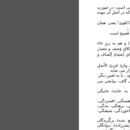
عربی است، در صورتِ
ه در أَصلِ آن نبوده
حَل۟قَوی! یعنی: همان
ـ:
و فَصیح است.
 و هم به زیرِ خاء
ط۟لاقِ وَصف و مَصدَر
یِ اِشتِدادِ اِتِّصاف و
اژۀ عَرَبیّ الأَصلِ
ار می نماید:
 یا به تَعبیرِ دیگر:
 گاف، میانجی می
 به: خانه)، جامگی
 آهستگی، افسردگی،
ی، برهنگی، بندگی،
اخوردگی، شیفتگی،
ِ: بنده)، برگُزیدگان
پسَرزاده)، دیوانگان