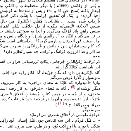
Warner) دَر میانه‌هایِ سَدۀ هفدهمِ میلادی دَر شَهرِ اِستان
و پَس از وَفاتَش (1665م.) با دیگر مَخطوطاتِ مِل
اِنتِقال یافته (سَنج: ص 61 و 62) و پس از سَده‌ها 
إِحیا گَردیده و اینَک آن تَحقیقِ کِرامَند، با هِمَّتِ دکتر حَمی
بازچاپ شُده است. ... سُب۟حانَ مُقَلِّبِ الأَح۟وال مِن حالٍ إِ
شیعیِ
الأَخلاقِ النَّصیریَّه
چگونه از دِلِ خلافَتِ سُنّیِ عُثمانی
سپَس راهیِ بِلادِ فَرَنگ می‌گَردَد و آنجا به صورَتی دِلپَسَند ج
بَر تَن می‌کُنَد و آنگاه به "دارالعِلمِ شَرق" و پایگاهِ دانِش و میر
ما ـ صینَت عَنِ الحَدَثان ـ، بازمی‌گَردَد؟! ... داستانی است شگف
که کامِ دوستدارانِ دین و دانش و فَرزانگی را شیرین می‌گَردانَ
سی۟ر و صَی۟رورَتِ فَرهَنگ و تُراث، چه بسیار نَظائِر دارَد!
٭٭٭
دَر تَرجَمۀ رُکنُ‌الدّینِ جُرجانی، نِکاتِ بَررَسیدَنیِ فَراوانی ه
این یادداشتِ کِتاب۟گُزارانه.
گاه نازُکی‌هائی دارَد که نگاهِ جویَندۀ کُنج۟کاو را به خود جَلب می
نمونه‌وار و گُذَرا عَرض می‌کُنَم:
واژۀ «اُمیدوار» که غالِبًا به مَعنایِ «راجی» به کار می‌رَوَ
9
دیگَر نوشته‌ام
، گاه به مَعنایِ «مَرجُو» به کار رَفته است؛
سَعدی، و از جُمله دَر هَمین کتابِ مُستَطابِ
أَخلاقِ ناصِری
11
ص 4، و ص 146، ح 3
).
نمونۀ دیگَر:
خواجۀ طوسی دَر
أَخلاقِ ناصری
می‌فَرمایَد:
« ... مَثَلِ مَردُم با این سه نَف۟س چون مَثَلِ إِنسانی بُوَد راکِبِ
سَگی یا یوزی با او راکِب بُوَد، و دَر طَلَبِ صید بیرون آیَند ... »
دَر تَرجَمۀ جُرجانی آمده است: