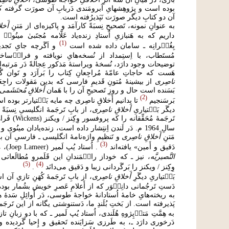
بوده است و پِژوهِشهایِ آبرومَندی دَربابِ آن صورَت گرفته که مَ
آن دو کتابِ دیگر صورَت نَپَذیرُفته است.
به عنوانِ نمونه، تَصحیحِ نِسبَةً کارآمَد و پاکیزه‌ای از مَتنِ
أَخل
داریم که به هَنبازیِ اُستادِ زنده‌یاد عَلّامه مُجتَبیٰ مینُویٖ ـ تَغَم
1
بِغُف۟رانِه ـ سامان داده شده است
و اَگَرچه جایِ تَجدید
مُستَطاب، با اِستِمداد از نُسخه‌هایِ نویافته و فراخ۟‌ساخت
توضیحات وجود دارَد، نُسخۀ ویراستۀ مَذکور عِجالةً دَر مَرتبه‌ای 
هَست که حاجاتِ عامّۀ مُراجِعانِ کِتاب را بَرآرَد و تَوان گ
ناصِری
از بیشینۀ مُتونِ قَدیمِ فارسی که بدین مَقولات راجِع
بَسَنده است حال و روزِ تَصحیحِ آن را با هَمان
أَخلاقِ مُحتَشَمی
2
بَرسَنجیم
تا بدانیم أَخلاقِ ناصِری چه مایه بَخ۟تیارتر بوده 
دیگَر بَخ۟تیاریِ
أَخلاقِ ناصِری
، از بابِ تَرجَمۀ انگلیسیِ نِسبَةً 
تَرجَمۀ مُحَقِّقا
سالِ 1964 م. دَر لَندن اِنتِشار داده است، زنده‌یادان مینُوی
مَتنِ
أَخلاقِ ناصِری
و تَنظیمِ واژه‌نامۀ انگلیسی ـ فارسیِ آن به
3
دَقیق و أَمین» یافته‌اند
. اُستاد یُپ لَمیر (Joep Lameer)، مُصَحِّحِ
النَّصیریَّه
، نیز ـ که خوداز رای۟مَندانِ این قَلَمروِ مُطالَعات
5
4
وِکِنز / ویکنز را بَرگَردانی زیبا و دَقیق می‌دانَد
.
بَخ۟تیاریِ دیگَرِ
أَخلاقِ ناصِری
، از بابِ تَرجَمۀ کُهَنِ تازیِ آن 
دَستِ تَرجُمانی دانِش۟وَر که از أَعلامِ عَصرِ خویش بشُمار بو
به ریخته‌هایِ خامۀ اُستادانۀ خواجۀ طوسی، دَر أَوائِلِ سَد
پَذیرفته است. از بَختِ بُلَندِ ما، دَستنوشتی یگانه از این تَر
به هِمَّتِ مَتن۟‌پِژوهِ هُلَندی، اُستاد یُپ لَمیر ـ که با دو زبانِ
دَرخوری دارَد ـ، به طَرزی سَزایَنده تَحقیق و إِحیا گَردیده