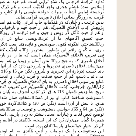
نَدارَد. تَرجَمۀ جُرجانی یک سَنَدِ تُراثی است. هَم خود به عنو
إِسلامیِ سَدۀ هَشتُمِ هِجری واجِدِ أَهَمّیَّت است و هَم دَرک 
بَرجَستۀ إِمامیِ آشنا به میراثِ خواجۀ طوسی را از کتابِ وی
قَریب به روزگارِ پیدائیِ أَخلاقِ ناصِری، فَرامی‌نمایَد.
بدین تَرتیب ـ و چُنان‌که دَر مُقَدَّماتِ چاپِ ایرانیِ کِتاب هَم 
پِژوهِشِ کِتاب الأَخلاقِ النَّصیریَّة، هَم از حیثِ فَهم و بازخوانی
و هَم از حیثِ تَأَمُّل دَر رَوِش و چون و چَندِ تَرجَمه دَر روزگا
حیثِ تَعمیقِ آگاهیهایِ ما از عَرَبیٖ‌نویسیِ شایع دَر آن
زبان۟شناختیِ اینگونه مُتون، سودبَخش و فائِده‌مَند است (نگر: ص
باری، به گُمانِ راقِمِ این سُطور، بیشترین وَج۟هِ أَهَمّیَّتِ
کِتا
فی تَعریبِ الأَخلاقِ النَّاصِریَّة
، هَمان است که ما را دَر بازخ
أَخلاقِ ناصِری که به هیچ روی۟ مَتنِ آسان و زودیابی هَم نی
می‌رَسانَد.
أَخلاقِ ناصِری
تَحریرها و شُروحی دارَد که از آنها ن
بایَد ج
می‌دانَم ـ دَستِ کَم از حیثِ قدمَت و قُربِ زَمانی و اَند
مَنابعِ پیرامونیِ
أَخلاقِ ناصری
، به پایِ
الأَخلاقِ النَّصیریَّه
یِ جُرجا
رُکنُ‌الدّینِ جُرجانی،
کِتاب الأَخلاقِ النَّصیریَّة فی تَعریبِ الأَخلا
تاریخِ شانزدهمِ شَعبانِ 713 هـ.ق. دَر نَجَفِ أَشرَف
هـ.ق. یا پیش از آن) است (نگر: ص 20) و
(نگر: ص 64 و 65). حواشیِ دَستنوشت و توضیحاتِ میان۟‌
هَمین‌جا گُمان می‌تَوان بُرد که این نُسخه، یک۟چَند دَر أَقالیمِ 
کَم دَر اختیارِ خوانَنده‌ای پارسیٖ‌دان بوده است.