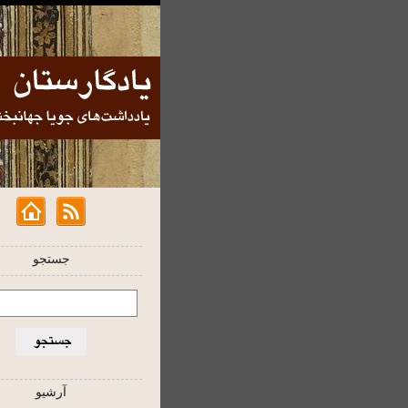
جستجو
آرشیو