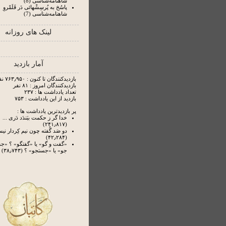
شاهنامه‌شناسی (8)
پاسُخ به پُرسِشْهائی دَر قَلَمْروِ
شاهنامه‌شناسی (7)
لینک های روزانه
آمار بازدید
بازدیدکنندگان تا کنون : ۷۶۳٫۹۵۰ نفر
بازدیدکنندگان امروز : ۸۱ نفر
تعداد یادداشت ها : ۲۳۷
بازدید از این یادداشت : ۷۵۳
پر بازدیدترین یادداشت ها :
خدا گر ز حکمت ببَندَد دَری ...
(۲۴۱٫۸۱۷)
دو صَد گُفته چون نیم کِردار ن
(۴۲٫۲۸۴)
«گفت و گو» یا «گفتگو» ؟ «
جو» یا «جستجو» ؟ (۳۸٫۷۴۳)