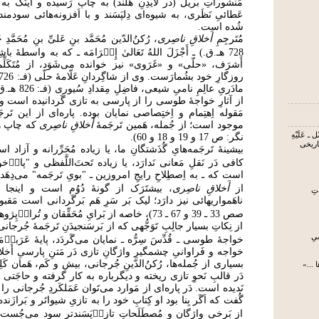
مَنشوراتِ بریل (در لایدِنِ هُلَند) به چاپ رَسیده و اینَک به
عَطائیِ نَظَری، به شیوه‌ای دِلپَسَند و با اَفزونه‌هائی سودمند
شُده است.
مُتَرجِمِ
أَخلاقِ ناصِری
، رُکنُ‌الدّین مُحَمَّد بنِ عَلیِّ بنِ مُحَمّ
728 هـ.ق.) ـ أَجْزَلَ اللهُ تَعَالىٰ إِك۟رَامَه ـ که به واسطۀ ب
أَشرَف، «حلّی» و «غَرَوی» نیز خوانده می‌شَوَد، از مُتَکَلِّما
مادَریِ عالِمِ ن
از آثارِ خواجۀ طوسی را از پارسی به تازی گَردانیده است و 
مَقوله اِهتِمام و اِختِصاصی نمایان بوده. پاره‌ای از این تَرجَمه
موجود است؛ از جُمله، هَمین تَرجَمۀ
أَخلاقِ ناصِری
که چاپ هَ
 ـ عَلَیْهِ
نگر: ص 17 و 19 و 18 و 60).
تاریخی
بیشینۀ تَرجَمه‌هایِ گُذَشتگانِ ما، یا زیاده مُحَرِّرانه و آزاد اس
کافی دَر نَقلِ مَعانی نَدارَد، یا زیاده تَحتَ‌اللَّفظی و "پای
است که ـ به اِصطِلاحِ رایجِ امروزین ـ "بویِ تَرجَمه" می‌دِهَد.
از
أَخلاقِ ناصِری
، بیشتَرَک از گونۀ دُوُم است و اینجا و
تِ
ناهَمواریهائی نیز دارَد؛ لیک بَر سَرِ هَم بَرگَردانی است مَقب
صص 33 ـ 39 و 67 ـ 73)، خاصه از بَرایِ مُحَقِّقان و تُراث۟‌پِژوهان.
از نِکاتِ بسیار جالِبِ تَوَجُّهی که از بَرسَنجیدَنِ تَرجَمۀ جُرجان
یِ
خواجۀ طوسی ـ قُدِّسَ سِرُّه ـ نمایان می‌گَردَد، پایۀ عَرَبیٖ‌مَ
خواجه و فَراوانیِ چشمگیرِ واژگانِ تازی دَر مَتنِ پارسیِ أَخل
بسیاری از جُمله‌ها، رُکنُ‌الدّینِ جُرجانی، بیش و کَم، هَمان کَل
 ...»
دَر قالبِ نَحوِ تازی ریخته و دیگرباره به کار گرفته و حاجَتی به ت
نَدیده است. دَر پاره‌ای از مَوارد می‌تَوان عَمَلکَردِ جُرجانی را مُ
گُفت که اَگَر بِنا بود او کِتابِ خود را به تازیِ شیواتَر و بَرازَنده‌ت
از بَرخی واژگان و مُصطَلَحاتِ تازیٖ‌پَسَندتر سود می‌جُست؛