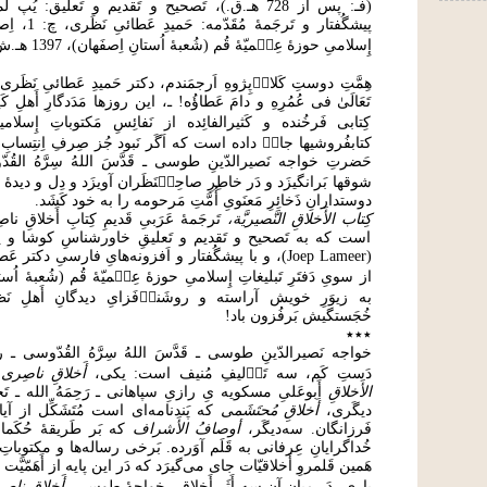
پیشگُفتار و تَرج
إِسلامیِ حوزۀ عِل۟میّۀ قُم (شُعبۀ اُستانِ اِصفَهان)، 1397 هـ.ش.
هِمَّتِ دوستِ کَلام۟‌پِژوهِ اَرجمَندم، دکتر حَمیدِ عَطائیِ نَظَری (نَ
تَعَالَیٰ فی عُمُرِهِ و دامَ عَطاؤُه! ـ، این روزها مَدَدگارِ أَهلِ
کِتابی فَرخُنده و کَثیرالفائِده از نَفائِسِ مَکتوباتِ إِسلام
کتابفُروشیها جای۟ داده است که اَگَر نَبود جُز صِرفِ اِنتِسابِ 
حَضرتِ خواجه نَصیرالدّینِ طوسی ـ قَدَّسَ اللهُ سِرَّهُ القُ
شوقها بَرانگیزَد و دَر خاطِرِ صاحِب۟نَظَران آویزَد و دِل و دیدۀ 
دوستدارانِ ذَخائِرِ مَعنَویِ أُمَّتِ مَرحومه را به خود کَشَد.
کِتاب الأَخلاقِ النَّصیریَّة،
تَرجَمۀ عَرَبیِ قَدیمِ کِتابِ أَخلاقِ
است که به تَصحیح و تَقدیم و تَعلیقِ خاورشناسِ کوشا و پویا
(Joep Lameer)، و با پیشگُفتار و اَفزونه‌هایِ فارسیِ دکتر ع
از سویِ دَفتَرِ تَبلیغاتِ إِسلامیِ حوزۀ عِل۟میّۀ قُم (شُعبۀ اُست
به زیوَرِ خویش آراسته و روشَنیٖ‌فَزایِ دیدگانِ أَهلِ نَ
خُجَستگیش بَرفُزون باد!
٭٭٭
خواجه نَصیرالدّینِ طوسی ـ قَدَّسَ اللهُ سِرَّهُ القُدّوسی ـ را 
دَستِ کَم، سه تَأ۟لیفِ مُنیف است: یکی،
أَخلاقِ ناصِری
ک
الأَخلاقِ
أَبوعَلیِ مسکویه یِ رازیِ سپاهانی ـ رَحِمَهُ الله ـ 
دیگَری،
أَخلاقِ مُحتَشَمی
که پَندنامه‌ای است مُتَشَکِّل از آیا
فَرزانگان. سه‌دیگَر،
أوصافُ الأَشراف
که بَر طَریقۀ حُکَمای
خُداگرایانِ عِرفانی به قَلَم آوَرده. بَرخی رساله‌ها و مکتوباتِ
هَمین قَلمروِ أَخلاقیّات جای می‌گیرَد که دَر این پایه از أَهَمّیَّ
باری، دَر میانِ آن سه أَثَرِ أَخلاقیِ خواجۀ طوسی،
أَخلاقِ ناصِ