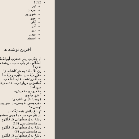
1393
تير
مرداد
شهريور
مهر
آبان
آذر
دي
بهمن
اسفند
آخرین نوشته ها
آیا حِکایَتِ إیثارِ حَضرَتِ أَبوالفَضْل
السَّلام ـ دَر بابِ «آب»، ریشۀ 
نَدارَد؟!
زن بَلا باشَد به هَر کاشانه‌ای!
«غیْرِ ذٰلِک» یا «غیْره و ذٰلِک»؟
«ملَّة زردشت علیه السَّلام»
گمانه‌زنی دربارۀ رسالۀ تَصحیفا
میرِداماد
«خَدیو» و «خَدیش»
اَندَرزِ مینُوی
مُرشِد! خیْلی نامَردی!...
«فِردوسیِ طوسی» یا «فِردوس
توسی»؟
بَرِ باغِ دانِش هَمه رُفْته‌‏اند ...
باز هَم «رو سینه را چون سینه‌ها
پاسُخ به پُرسِشْهائی دَر قَلَمْروِ
شاهنامه‌شناسی (10)
پاسُخ به پُرسِشْهائی دَر قَلَمْروِ
شاهنامه‌شناسی (9)
پاسُخ به پُرسِشْهائی دَر قَلَمْروِ