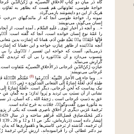
گاه دَر میانِ دو کِتابِ
الأَخلاقِ النَّصیریَّه
یِ رُکنُ‌الدّینِ جُر
خواجۀ طوسی، تَفاوتهائی هَم هَست که بظاهِر به تَفاوُتِ دی
هَریک از این دو دانِشومَند بازمی‌گَردَد.
نمونه را، خواجۀ طوسی آنجا که از مانَندگیهایِ «درختِ خُر
إِنسان می‌گویَد، می‌نویسَد:
«... و آنچه دَر أَخبارِ نَبَوی ـ عَلَیهِ السَّلام ـ آمده است، از 
را عَمّۀ نوعِ إِنسان خوانده است، آنجا که گُفته است: أَک۟رِمُوا عَ
فَإِنَّهَا خُلِقَت۟ مِن۟ بَقیَّةِ طِینِ آدَم، هَمانا که إِشارَت بدین مَعان
آنچه مَن۟‌بَنده از ظاهِرِ عِبارَتِ خواجه و این «هَمانا که إِشارَ
دَرمی‌یابَم، آنَست که خواجه این تَفسیر / تَأ۟ویل را بی پ
مَنسوب می‌دارَد و آن مَأ۟ثوره را بی آن که تَردیدی کُنَد
گُزارِش می‌نمایَد.
عبارَتِ رُکنُ‌الدّینِ جُرجانی دَر
الأَخلاقِ النَّصیریَّه
مُتَفاوِت است.
جُرجانی می‌نویسَد:
8
«... وما جاء فی الأَخبار النَّبَویَّة: أَک۟رِمُوا
عَمَّتَکُم النَّخ۟لَةَ فَإِ
طِینَةِ آدَمَ، لَعَلَّهُ إِشارَةٌ إِلَی المَعانی المَذکورَةِ.» (ص 115 ).
نیک پیداست که لَحنِ جُرجانی، دیگَر است. «لَعَلَّهُ إِشارَةٌ إِلَی 
نشانی از آن نسبَتِ بی تَردید و پَروا نَدارَد؛ و به گُمانِ مَنِ خ
حَق به دَستِ جُرجانی است ـ رَحِمَهُ الله ـ که آنسان، دَر نسبت
به مَأثورۀ موردِ گُفت‌وگوی۟، جَلادَت به خَرج نَداده است.
تَرجَمۀ عَرَبیِ دیگَری از أَخلاقِ ناصِری هَست که یکی از پِژوهَند
اِنتِشار د
آن تَرجَمه، گُذَشته از بَرخی کاستی‌ها و ناهَمواری‌ها که بدان 
نیز دکتر عَطائی آن را فَرانموده‌اند، ارزشِ تُراثیِ تَرجَمۀ رُکن