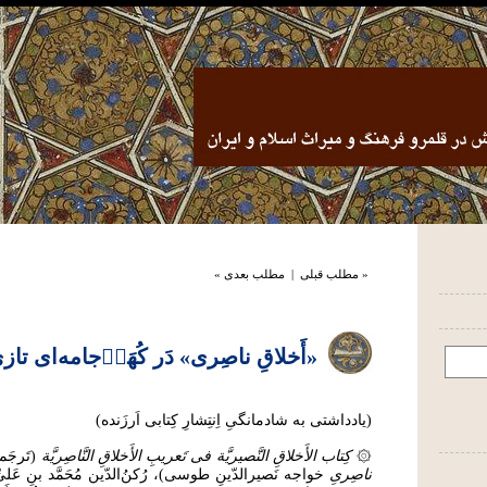
« مطلب قبلی
|
مطلب بعدی »
«أَخلاقِ ناصِری» دَر کُهَن۟‌جامه‌ای تاز
(یادداشتی به شادمانگیِ اِنتِشارِ کِتابی اَرزَنده)
۞
کِتاب الأَخلاقِ النَّصیریَّة فی تَعریبِ الأَخلاقِ النَّاصِریَّة
(تَرجَمۀ
ناصِریِ
خواجه نَصیرالدّینِ طوسی)، رُکنُ‌الدّین مُحَمَّد بنِ عَلیِّ 