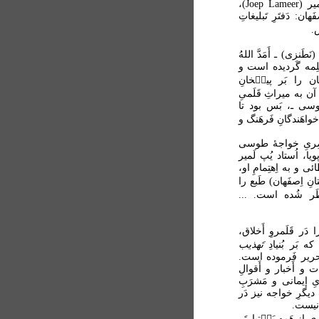
(فـ: پس از 728 هـ.ق.)، تَصحیح و تَقدیم و تَعلیق: یُپ لَمیر (Joep Lameer)،
َمۀ مُقَدّمه: حَمیدِ عَطائیِ نَظَری، چ: 1، اِصفَهان: دَفتَرِ تَبلیغاتِ
طَنزی) ـ أَمَدَّ اللهُ
 کَلِمه گَردیده است و
یان را بَر پیش۟خانِ
آن به میراثِ قَلَمیِ
دّوسی ـ، بَس بود تا
خواهَندگانِ فَرهَنگ و
 ناصِریِ خواجۀ طوسی
، اُستاد یُپ لَمیر
َطائی و به اِهتِمامِ او،
انِ اِصفَهان) طَبع را
ظَر شُده است. ...
دَر قَلَمروِ أَخلاق،
ه بَر بُنیادِ
تَهذیب
تَحریر فَرموده است.
ت و أَخبار و أَقوالِ
ِ إیمانی و مَشرَبِ
 دیگرِ خواجه نیز دَر
ت نیست.
ری
از هَمه بَخ۟تیارتَر