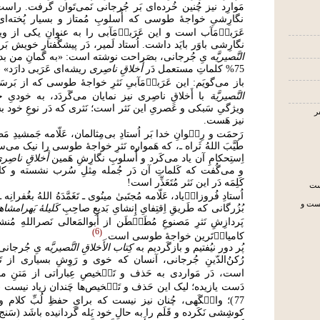
مَوارِد نیز چُنین خُرده‌ای بَر جُرجانی نَمی‌تَوان گرفت. را
نگارِشیِ خواجۀ طوسی که أُسلوبِ مُمتاز و بسیار پُخته‌
عَرَبیٖ‌مَآب است و این عَرَبیٖ‌مَآبی را به عنوانِ یکی از وی
نگارِشی باوَر بایَد داشت. اُستاد لَمیر، دَر پیشگُفتارِ خویش بَ
النَّصیریَّه
یِ جُرجانی، بصَراحت نوشته است: «به گمانِ من بدون
75% کلماتِ مستعمل دَر
أَخلاقِ ناصِری
ریشه‌ای عَرَبی دارَد» (ص 
باز می‌گویَم: این عَرَبیٖ‌مَآبیِ نَثرِ خواجۀ طوسی که از بَرسَ
النَّصیریَّة
با أَخلاقِ ناصِری نیز نمایان می‌گَردَد، به خودی
ویژگیِ سَبکی و عَصریِ این نَثر است؛ نَثری که دَر نوعِ خود بسی
نیز هَست.
رَحمَت و رِض۟وانِ خدا بَر اُستادِ بی‌مِثالمان، عَلّامه جَمشیدِ م
طَیَّبَ اللهُ ثَراه ـ، که هَمواره نَثرِ خواجۀ طوسی را نیک می‌
اِستِحکامِ آن یاد می‌کَرد و أُسلوبِ نگارِشِ هَمین
أَخلاقِ ناصِ
و می‌گُفت که کَلماتِ آن دَر جُمله مِثلِ سُرب نشسته و کاس
کَلِمَه دَر این نَثر مُتَعَذِّر است!
یست
اُستادِ فُروزان۟‌یاد، عَلّامه مُجتَبیٰ مینُوی ـ تَغَمَّدَهُ اللهُ بغُفرانِه 
جست و
بُزُرگانی که طَریقِ اِقتِفایِ إِنشایِ بَدیعِ صاحِبِ
کَلیلۀ بَهرامشا
پَردازِشِ نَثرِ مَصنوعِ مُطَن۟طَن از أَبوالمَعالی نَصراللهِ مُن
6
کامیاب۟‌تَرین خواجۀ طوسی است.
پُر دور نیُفتیم و بازگَردیم به
کِتاب الأَخلاقِ النَّصیریَّه
یِ جُرجانی
رُکنُ‌الدّینِ جُرجانی، آنسان که خوی و رَوِشِ بسیاری از تَر
است، دَر مَواردی به حَذف و تَل۟خیصِ عِباراتی از مَتنِ مور
77)؛ وان۟گَهی، چُنان نیز نیست که برایِ حفظِ لُبِّ کلام
کوشِشی نَکَرده و قَلَم را به حالِ خود یَله گَردانیده باشَد (سَنج: ص 75 