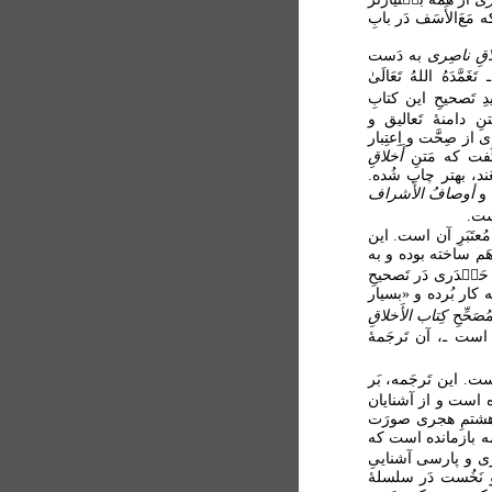
عَ‌الأَسَف دَر بابِ
اقِ ناصِری
به دَست
َّدَهُ اللهُ تَعَالَیٰ
ِ تَصحیحِ این کتابِ
نِ دامنۀ تَعالیق و
از صِحَّت و اِعتِبار
ُفت که مَتنِ
أَخلاقِ
َند، بهتر چاپ شُده.
و
أوصافُ الأَشراف
است.
مُعتَبَرِ آن است. این
نه را که پروفسور وِکِنز / ویکنز (Wickens) فَراهَم ساخته بوده و به
 و حَی۟دَری دَر تَصحیحِ
 کار بُرده و «بسیار
کِتاب الأَخلاقِ
ی است ـ، آن تَرجَمۀ
است. این تَرجَمه، بَر
ده است و از آشنایان
ۀ هشتمِ هجری صورَت
جَمه بازمانده است که
 تازی و پارسی آشناییِ
 و نَخُست دَر سلسلۀ