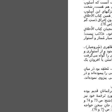
ست آنست که أُسلوبِ
ای هم هَست، سَخت
ژگیهایِ این أُسلوبِ
ر هَمین کِتاب
الأَخلاقِ
ِ إِغراق دَستِ کَم
78).
نجیدَنِ کِتاب
الأَخلاقِ
ِ خود، عی۟ب نیست؛
ار مُمتاز و اُستوار
َظاهِری (سُروشیار) ـ
ستود و از اُستواری و
ری
را گُواه می‌گرفت
تَن یا افزودَنِ یک
ـ، مُعتَقِد بود دَر میانِ
هی
را پیموده‌اند و دَر
شی پیرَوی نموده‌اند،
:
جُمانانِ قَدیم بوده
دِ تَرجَمۀ خود نیز
دَست یازیده؛ لیک این حَذف و تَل۟خیص‌ها چَندان زیاد نیست (سَنج: ص 73 و 74 و
 و جانِ سخنِ خواجه
و 76).