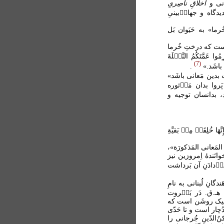
جانی و
أَخلاقِ ناصِریِ
دگاه و جهان۟‌بینیِ
ما» به حَیَوان بَل
آنجاست که درختِ خُرما
مَّتَکُمُ النَّخ۟لَةَ
7
ی باشَد.»
.
ت بدین مَعانی باشَد»
َروا بدان مَأ۟ثوره
، بدانسان توجیه و
نَّهَا خُلِقَت۟ مِن۟ بَقیَّةِ
المَعانی المَذکورَة»،
وانَندۀ اِمروزین نیز
۟‌دادَنِ آن بَرداشت
گانِ لُبنانی به نامِ
دکتر مُحَمَّدصادِق فَضل‌الله فَراهَم ساخته و دَر سالِ 1429 هـ.ق. دَر بَی۟روت
اده است (دَرباره‌اش، نگر: ص 11 و 12 و 26 ـ 39)؛ لیک روشَن است که
دُچار است و تا حَدّی
ُ‌الدّینِ جُرجانی را