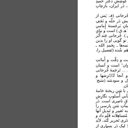
 کوشِشِ دکتر حَمیدِ
، دَر ایران، بازچاپ
َدِ جُرجانی (فـ: پَس از
اشِش دَر حلّه و نَجَفِ
نِ بَرجَستۀ إِمامیِ
روزگارِ خود بشُمارَست. وی از شاگِردانِ عَلّامۀ حلّی (فـ: 726 هـ.ق.) است و نیایِ
امیِ شیعی، فاضِلِ مِقدادِ سُیوری (فـ: 826 هـ.ق.). جُرجانی چَند أَثَر
تو گویی او را بدین
‌ها ـ بِحَمدِ الله ـ
م شُده (تَفصیل را،
ت و دِقَّت و أَمانَتِ
۟‌خوان" است و آنسان
 ... تَرجَمۀ جُرجانی
 آنجا لَغ۟زِشها و
ول و سودمَند (سَنج:
ی با مَتنِ ریختۀ خامۀ
آبیِ أُسلوبِ نگارِشِ
اقِ ناصِری است. دَر
ِماتِ مَتنِ پارسی را
َغییر و تَبدیلِ آنها
تساهِلانه قَلَم داد و
َری تَحریر کُنَد، لابُد
 لیک دَر بسیاری از