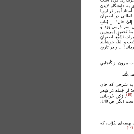
بول خَریداری کرده است
۟کیِ وی به دانِشگاهِ لایدن
به کوشِشِ اُستاد لَمیر دَر اروپا
دِ عَطائی دَر اصفهان
لیٰ حال! ... کِتابِ
 سَر دَرمی‌آوَرَد و
امۀ تَحقیقِ اِمروزین
اثِ تَشَیُّع، اصفهانِ
ت و البَتّه خوشآیَند
د! ... و دَر تاریخِ
َست بیرون از گُنجاییِ
‌کُنَد.
د، به شَرحی که جایِ
 از جُمله دَر شِعرِ
10
. رُکنِ جُرجانی
مُتَوَجِّهِ این دَقیقه بوده و آن را دَر تَرجَمۀ خود مُراعات کَرده است (نگر: ص 140،
 بَهیمه‌ای بقُوَّت، که
12
.