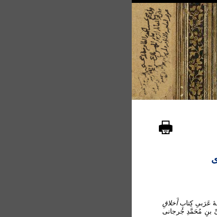
ی
 عَرَبیِ کِتابِ
أَخلاقِ
بنِ مُحَمَّدِ جُرجانی