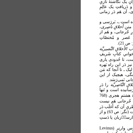
انِ یک نگاشتۀ تازیِ
و دَریافتِ یک عالِمِ
، آن هَم دَر زمانی
آمده است ـ، بَررَسی و
ِ متنِ
أَخلاقِ ناصِری
،
رِ جُرجانی، و هَم از
 عَصر و مُختصّاتِ
 21).
ب الأَخلاقِ النَّصیریَّة
وانیِ کتابِ شَریفِ
ست، تا حُدودی یاری
یز دَر این راه بَهره
ُست (دَربارۀ این تَحریرها و شُروح، نگَر: ص 15 و 16)؛ لیک ـ تا آنجا که مَن
یشگی، هیچیک از این
نی نَمی‌رَسَد.
قِ النَّاصِریَّة
را دَر
 به پایان رَسانیده است و تَنها
دَستنوشتِ شناختۀ کتابِ او نیز از مُستَن۟سَخاتِ همان سَدۀ هشتمِ هجری (768
 کتابَت۟‌کَردۀ خودِ جُرجانی هَم نیست
سَطریِ آن که أَغلَب دَر
توضیحِ بَعضِ لُغات و عِبارات است، بیشتَر به زبانِ پارسی است (نگر: ص 63) و از
پارسیٖ‌زبان یا دَستِ
این دَستنوشت را یک دیپلمات و أَدیبِ هُلَندی به نامِ لِوینوس وارنِر (Levinus