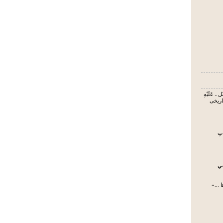
 ـ عَلَیْهِ
تاریخی
تِ
یِ
 ...»