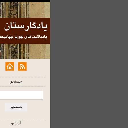
جستجو
آرشیو