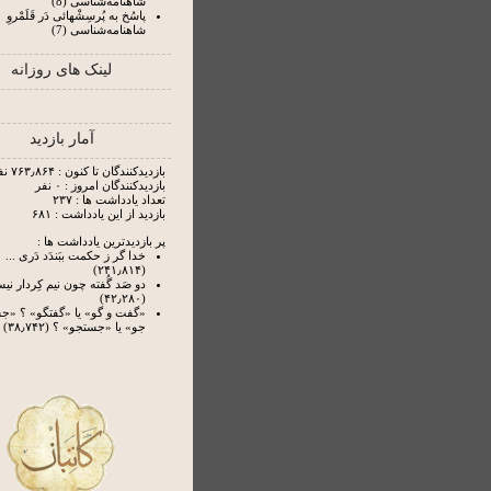
شاهنامه‌شناسی (8)
پاسُخ به پُرسِشْهائی دَر قَلَمْروِ
شاهنامه‌شناسی (7)
لینک های روزانه
آمار بازدید
بازدیدکنندگان تا کنون : ۷۶۳٫۸۶۴ نفر
بازدیدکنندگان امروز : ۰ نفر
تعداد یادداشت ها : ۲۳۷
بازدید از این یادداشت : ۶۸۱
پر بازدیدترین یادداشت ها :
خدا گر ز حکمت ببَندَد دَری ...
(۲۴۱٫۸۱۴)
دو صَد گُفته چون نیم کِردار ن
(۴۲٫۲۸۰)
«گفت و گو» یا «گفتگو» ؟ «
جو» یا «جستجو» ؟ (۳۸٫۷۴۲)