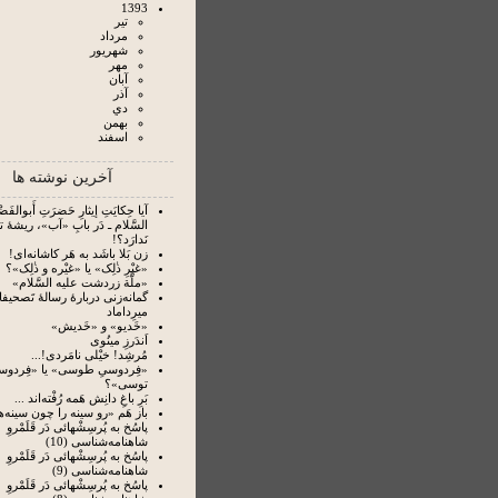
1393
تير
مرداد
شهريور
مهر
آبان
آذر
دي
بهمن
اسفند
آخرین نوشته ها
آیا حِکایَتِ إیثارِ حَضرَتِ أَبوالفَضْل
السَّلام ـ دَر بابِ «آب»، ریشۀ 
نَدارَد؟!
زن بَلا باشَد به هَر کاشانه‌ای!
«غیْرِ ذٰلِک» یا «غیْره و ذٰلِک»؟
«ملَّة زردشت علیه السَّلام»
گمانه‌زنی دربارۀ رسالۀ تَصحیفا
میرِداماد
«خَدیو» و «خَدیش»
اَندَرزِ مینُوی
مُرشِد! خیْلی نامَردی!...
«فِردوسیِ طوسی» یا «فِردوس
توسی»؟
بَرِ باغِ دانِش هَمه رُفْته‌‏اند ...
باز هَم «رو سینه را چون سینه‌ها
پاسُخ به پُرسِشْهائی دَر قَلَمْروِ
شاهنامه‌شناسی (10)
پاسُخ به پُرسِشْهائی دَر قَلَمْروِ
شاهنامه‌شناسی (9)
پاسُخ به پُرسِشْهائی دَر قَلَمْروِ