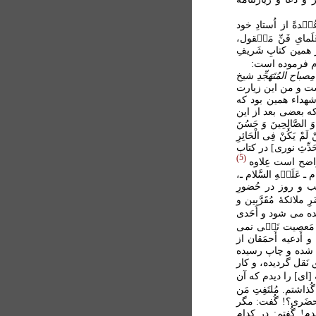
ُم۟دةً از اُستادِ خود
َمایِ فَنِّ مَن۟قول،
ر همین کتابِ شَریفِ
وم فرموده است:
مِصباح المُتَهَجِّدِ
شيخ
است و من اين زيارت
شهداء همين بود كه
تيها كه بعضى بعد از اين
 وَ الصَّالِحِينَ وَ حَسُنَ
 لَمْ يَكُنْ فِی الْحَائِرِ
َدِّثِ نوری] در كتاب
5
 واضح است عِلاوه
َلَي۟هِ السَّلام ـ،
شب و روز در حُضورِ
َرِ ملائكۀ مُقَرَّبين و
وانده مى شود و أَحَدى
ين مَعصيت نَه۟ى نمى
أَدعيه أَحمَقان از
مع شده و چاپ رسيده
 نَقل گرديده، و كار
[اى] را ديدم كه آن
اشتم. مُلتَفِتِ مَن
مَحضَرى؟! گُفت: مگر
دم! گُفتم: در كدام