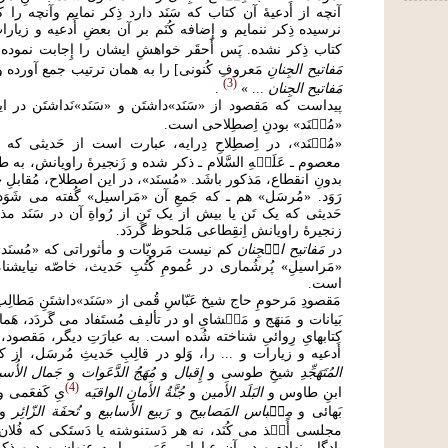
آنچه از أَدعيۀ آن كتاب كه سَنَد دارد ذِكر نمایم وآنچه را
نرسيده ذِكر ننمایم و إِضافه کُنَم بر آن بعضِ أَدعيه و زياراتِ
كتاب ذِكر نشده. پَس أَحقَر خواهشِ ايشان را إِجابت نموده
مَفاتیح الجِنانِ
مَعروفِ کُنونی] را به همان ترتيب جمع آورده 
3
مَفاتيح الجِنان
... »
.
پیداست که مَقصود از «سَنَد»داشتَن و «سَنَد»نَداشتَن در این 
«مُس۟نَد» بودنِ اِصطِلاحی است.
«مُس۟نَد»، در اِصطِلاحِ دِرایه، عبارت است از حَدیثی که جُ
معصوم ـ عَلَی۟هِ السَّلام ـ ذکر شده و زَنجیرۀ راویانش، به طور
بدونِ انقطاع، مَذکور باشَد. «مُسنَد»، در این اصطلاح، مُقابلِ
رَوَد. «مُرسَل» هم ـ که جَمعِ آن «مَراسیل» گُفته می شَو
حَدیثی که یک تَن یا بیش از یک تَن از رُواةِ آن در سَنَد مذکو
زنجیرۀ راویانش اِنقِطاعی مَلحوظ گَردَد.
در
مَفاتيح ال۟جِنان
کم نیست مَرویّات و مأثوراتی که «مُسنَد»
«مَراسیلِ» پُرشُماری در عُمومِ کُتُبِ حَدیث، خاصّه نیایشن
است.
مَقصودِ مَرحومِ حاج شیخ عَبّاسِ قُمی از «سَنَد»داشتَنِ مَطالِ
بَیانات و مَنهَج و مَم۟شایِ او در تألیف مُستَفاد می گَردَد، هَما
کتابهایِ رِوائیِ شناخته شُده است. به عبارَتِ دیگر، مَقصود،
أَدعیه و زیارات و ... را، وَلو در قالِبِ حَدیثِ مُرسَل، از
المُتَهَجِّدِ
شیخِ طوسی و
إِقبال
و
مُهَجُ الدَّعَوات
و
جَمال الأُس
4
ابنِ طاوس و
البَلَد الأَمين
و
جُنَّةُ الأَمانِ الواقيَه
یِ کَفعَمی 
بَهائی و
مِق۟باس المَصابیح
و
رَبيع الأَسابيع
و
تُحفَة الزّائِر
و
مجلسی أَخ۟ذ می کُنَد، نه هر دَستنوشته یا دَستَکی که فُلان 
یادگار نِهاده و در آن عباراتی عَرَبی را به عِنوانِ وِرد و ذِکر