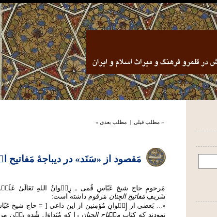
« مطلب قبلی
|
مطلب بعدی »
مَقصود از «سَنَد» در دیباجۀ مَفاتیح ا
مَرحومِ حاج شیخ عَبّاسِ قُمی ـ رِض۟وانُ اللهِ تَعَالَیٰ عَلَی
شَریفِ
مَفاتیح الجِنان
مَرقوم داشته است:
«... بَعضى از إِخ۟وانِ مُؤمِنين از اين داعى [ = حاج شیخ عَ
نمودند كه كتاب
مِف۟تاح الجِنان
را كه مُتَداوَل شُده بي۟نِ مر