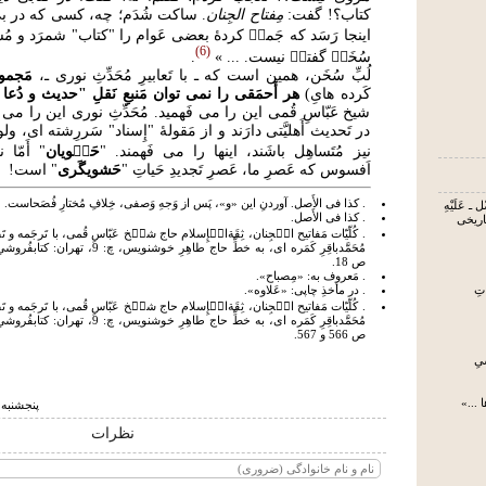
كتاب؟! گفت:
مِفتاح الجِنان
. ساكت شُدَم؛ چه، كسى كه در بى 
اينجا رَسَد كه جَمع۟ كردۀ بعضى عَوام را "كتاب" شمرَد و مُستَن
6
سُخَن۟ گفتن۟ نيست. ... »
.
لُبِّ سُخَن، همین است که ـ با تَعابیرِ مُحَدِّثِ نوری ـ،
مَجمو
کَرده هایِ)
هر أَحمَقی را نمی توان مَنبعِ نَقلِ "حدیث و دُعا
شیخ عَبّاسِ قُمی این را می فَهمید. مُحَدِّثِ نوری این را می ف
در تَحدیث أَهلیَّتی دارَند و از مَقولۀ "إِسناد" سَررِشته ای، و
نیز مُتَساهِل باشَند، اینها را می فَهمند. "
حَش۟ویان
" أَمّا 
اَفسوس که عَصرِ ما، عَصرِ تَجدیدِ حَیاتِ "
حَشویگَری
" است!
. کذا فی الأَصل. آوردنِ این «و»، پَس از وَجهِ وَصفی، خِلافِ مُختارِ فُصَحاست.
 ـ عَلَیْهِ
. کذا فی الأَصل.
تاریخی
. کُلّیّات مَفاتیح ال۟جِنان، ثِقَةال۟إِسلام حاج شی۟خ عَبّاسِ قُمی، با تَرجَمه و
ص 18.
. مَعروف به: «مِصباح».
. در مأخذِ چاپی: «عَلاوه».
تِ
. کُلّیّات مَفاتیح ال۟جِنان، ثِقَةال۟إِسلام حاج شی۟خ عَبّاسِ قُمی، با تَرجَمه و
ص 566 و 567.
یِ
 ...»
پنجشنبه ۲۹ مهر ۱۳۹۵ ساعت :۰۹
نظرات