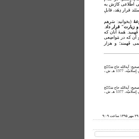
اطِّلاعى كارَش به
َد قرار دِهَد، قابلِ
عۀ
(بخوانید: سَرِهم
 و زیارت" قرار داد
.
َهمید. هَمۀ آنان که
لو آن که در مَواضِعی
نمی فَهمند؛ و هزار
 تَصحیحِ: آیةالله حاج شی۟خ
مُحَمَّدباقِرِ کَمَره ای، به خطِّ حاج طاهِرِ خوشنویس، چ: 9، تهران: کتابفُروشیِ إِسلامیّه، 1377 هـ. ش.،
 تَصحیحِ: آیةالله حاج شی۟خ
مُحَمَّدباقِرِ کَمَره ای، به خطِّ حاج طاهِرِ خوشنویس، چ: 9، تهران: کتابفُروشیِ إِسلامیّه، 1377 هـ. ش.،
۹