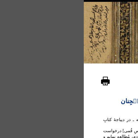
ل۟جِنان
۟ه ـ در دیباجۀ کتابِ
بّاسِ قُمی] درخواست
دم، مُطالعه نمایم و