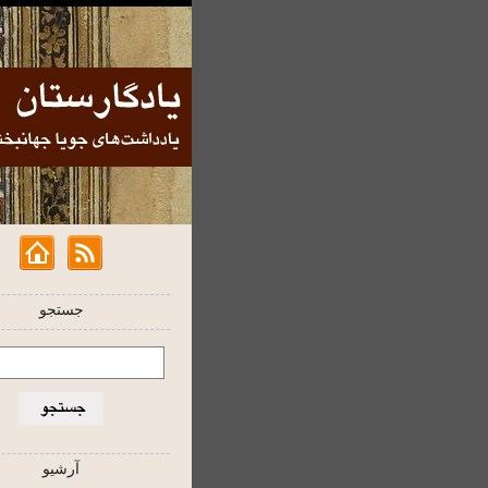
جستجو
آرشیو