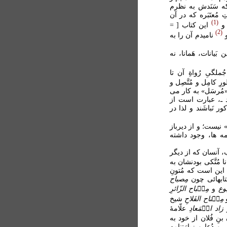
 كه سَنَدش به نظرم
 مُعتَبَره كه در آن
1
 و
اين كتاب [ =
2
و
ناميدم آن را به
بَیانات، هَمانا، نه
ملگیِ رُواةِ آن تا
ِ کامِل و مُتَّصِل و
 «مُرسَل» به کار می
َد ـ، عبارت است از
ر نَباشَند و لذا در
 نیست؛ و از دیرباز
امه ها، وجود داشته
ب، آنسان که از دیگر
نا مُتَّکی بودنشان به
 این است که مُتونِ
 کتابهائی چون
مِصباح
بوع
و
مِص۟باح الزّائرِ
و
مِف۟تاح الفَلاحِ
شیخ
زاد ال۟مَعادِ
علّامۀ
بنِ فُلان از خود به
 و دُعا و زیارَتنامه