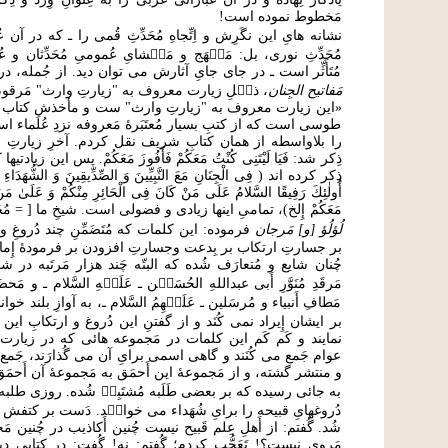
مَخطوط نموده است!
نشانه هایِ این نگَرِش و اِتِّجاهِ مُحَدِّثِ قُمی را ـ که در آن ع
مُحَدِّثِ نوری، بل: مَن۟هَج و مَم۟شایِ عُمومیِ مُحَدِّثان و عُل
مُتَأَثِّر است ـ در جای جایِ آثارش می توان دید. از جُمله، د
مَفاتیح الجِنان
، ذی۟لِ زيارت معروف به "زيارتِ وارث" مَرق
«اين زيارت معروف به "زيارتِ وارث" ست و مأخذش كتاب
طوسى است كه از كتبِ بسيار مُعتَبَرۀ مَعروفه نزدِ عُلَماء 
را بلاواسطه از همان كتابِ شريف نقل كردم. آخرِ زيارتِ 
ذِكر شد: فَيَا لَيْتَنِی كُنْتُ مَعَكُمْ فَأَفُوزَ مَعَكُمْ. پس اين زياد
ذِكر كرده اند ( فِی الْجِنَانِ مَعَ النَّبِيِّينَ وَ الصِّدِّيقِينَ وَ الشُّهَدَاءِ
أُولٰئِكَ رَفِيقًا السَّلامُ عَلَى مَنْ كَانَ فِی الْحَائِرِ مِنْكُمْ وَ عَلَىٰ مَنْ
مَعَكُمْ إِلخ)، تمامىِ اينها زيادى و فضولى است. شيخِ ما [ = مُح
لُؤلُؤ [و] مَرجان
فرموده: اين كلمات كه مُتَضَمِّنِ چند دُروغِ
بر جسارتِ ارتكاب بر بِدعت وجسارتِ افزودن بر فرمودۀ إِمام ـ ع
چُنان شايع و مُتعارَف شُده كه البتّه چَند هزار مَرتَبه در 
مَرقَدِ مُنَوَّرِ أَبى عبداللهِ الحُسَي۟ن ـ عَلَي۟هِ السَّلام ـ و مَحض
مَطافِ أَنبياء و مُرسَلين ـ عَلَي۟هِمُ السَّلام ـ، به آوازِ بلند خ
بر ايشان إِيراد نمى كُنَد و از گفتنِ اين دُروغ و ارتكابِ ا
نمايند و كَم كَم اين كلمات در مَجموعه هائى كه در زيارت و 
عوام جَمع مى كُنَند و گاهى اسمى براىِ آن مى گُذارَند، جَ
و منتشر گشته، و از مَجموعۀ اين أَحمَق به مَجموعۀ آن أَحمَق
به جائى رسيده كه بر بعضى طَلَبه مُشتَبِه۟ شُده. روزى طلبه 
دُروغهاىِ قبيحه را براىِ شُهَداء مى خوان۟د. دَست بر كتفش گُذ
شُد. گُفتم: از أَهلِ عِلم قَبيح نيست چُنين أَكاذيب در چُنين 
مَروى نيست؟! تَعَجُّب كردم؛ گُفتم: نه! گُفت: در كتابى دي