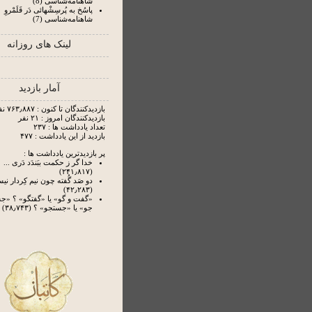
شاهنامه‌شناسی (8)
پاسُخ به پُرسِشْهائی دَر قَلَمْروِ
شاهنامه‌شناسی (7)
لینک های روزانه
آمار بازدید
بازدیدکنندگان تا کنون : ۷۶۳٫۸۸۷ نفر
بازدیدکنندگان امروز : ۲۱ نفر
تعداد یادداشت ها : ۲۳۷
بازدید از این یادداشت : ۴۷۷
پر بازدیدترین یادداشت ها :
خدا گر ز حکمت ببَندَد دَری ...
(۲۴۱٫۸۱۷)
دو صَد گُفته چون نیم کِردار ن
(۴۲٫۲۸۳)
«گفت و گو» یا «گفتگو» ؟ «
جو» یا «جستجو» ؟ (۳۸٫۷۴۳)