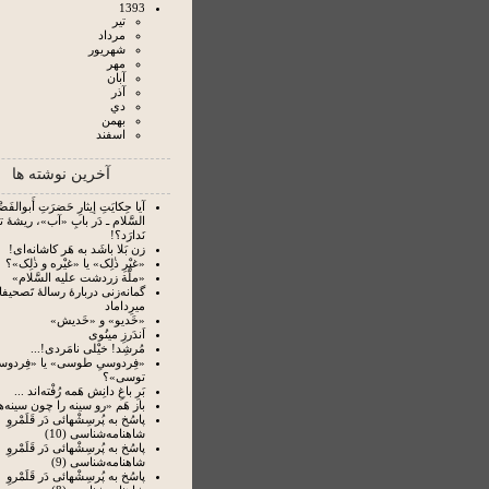
1393
تير
مرداد
شهريور
مهر
آبان
آذر
دي
بهمن
اسفند
آخرین نوشته ها
آیا حِکایَتِ إیثارِ حَضرَتِ أَبوالفَضْل
السَّلام ـ دَر بابِ «آب»، ریشۀ 
نَدارَد؟!
زن بَلا باشَد به هَر کاشانه‌ای!
«غیْرِ ذٰلِک» یا «غیْره و ذٰلِک»؟
«ملَّة زردشت علیه السَّلام»
گمانه‌زنی دربارۀ رسالۀ تَصحیفا
میرِداماد
«خَدیو» و «خَدیش»
اَندَرزِ مینُوی
مُرشِد! خیْلی نامَردی!...
«فِردوسیِ طوسی» یا «فِردوس
توسی»؟
بَرِ باغِ دانِش هَمه رُفْته‌‏اند ...
باز هَم «رو سینه را چون سینه‌ها
پاسُخ به پُرسِشْهائی دَر قَلَمْروِ
شاهنامه‌شناسی (10)
پاسُخ به پُرسِشْهائی دَر قَلَمْروِ
شاهنامه‌شناسی (9)
پاسُخ به پُرسِشْهائی دَر قَلَمْروِ